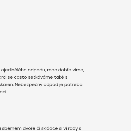
i ojedinělého odpadu, moc dobře víme,
v Krči se často setkáváme také s
tiskáren. Nebezpečný odpad je potřeba
aci.
 sběrném dvoře či skládce si ví rady s