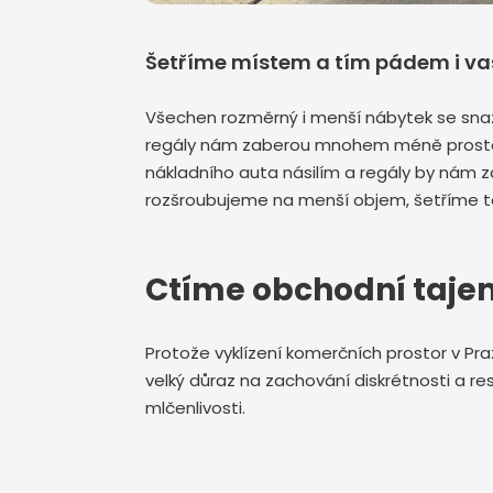
Šetříme místem a tím pádem i va
Všechen rozměrný i menší nábytek se snaž
regály nám zaberou mnohem méně prostoru
nákladního auta násilím a regály by nám z
rozšroubujeme na menší objem, šetříme ta
Ctíme obchodní taje
Protože vyklízení komerčních prostor v Pr
velký důraz na zachování diskrétnosti a
mlčenlivosti.