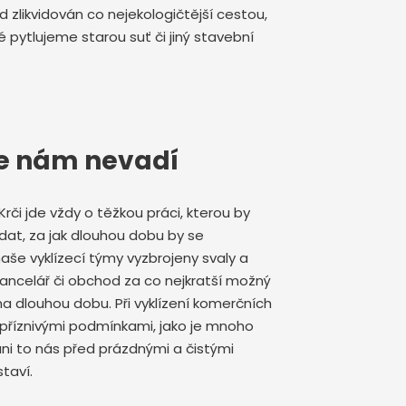
likvidován co nejekologičtější cestou,
 pytlujeme starou suť či jiný stavební
ce nám nevadí
Krči jde vždy o těžkou práci, kterou by
dat, za jak dlouhou dobu by se
aše vyklízecí týmy vyzbrojeny svaly a
 kancelář či obchod za co nejkratší možný
a dlouhou dobu. Při vyklízení komerčních
epříznivými podmínkami, jako je mnoho
ni to nás před prázdnými a čistými
taví.