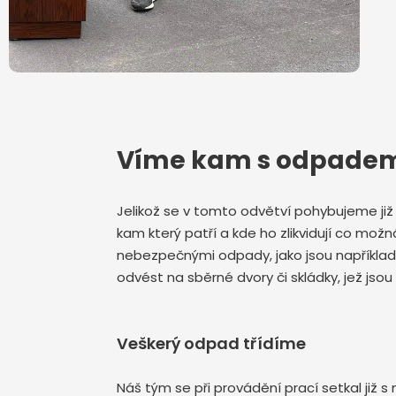
Víme kam s odpade
Jelikož se v tomto odvětví pohybujeme j
kam který patří a kde ho zlikvidují co možn
nebezpečnými odpady, jako jsou například 
odvést na sběrné dvory či skládky, jež jso
Veškerý odpad třídíme
Náš tým se při provádění prací setkal již 