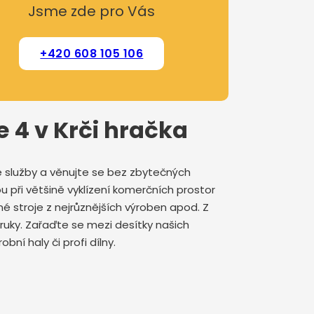
Jsme zde pro Vás
+420 608 105 106
e 4 v Krči hračka
še služby a věnujte se bez zbytečných
 při většině vyklízení komerčních prostor
né stroje z nejrůznějších výroben apod. Z
 ruky. Zařaďte se mezi desítky našich
ní haly či profi dílny.