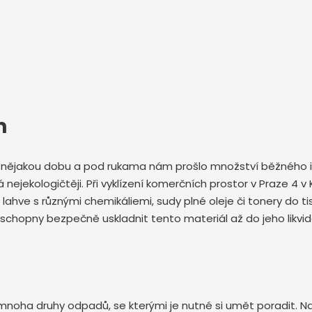
m
iž nějakou dobu a pod rukama nám prošlo množství běžného 
á nejekologičtěji. Při vyklízení komerčních prostor v Praze 4 
lahve s různými chemikáliemi, sudy plné oleje či tonery do 
u schopny bezpečně uskladnit tento materiál až do jeho likvid
s mnoha druhy odpadů, se kterými je nutné si umět poradit. Na