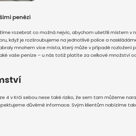
šimi penězi
íme rozebrat co možná nejvíc, abychom ušetřili místem v ná
, když je rozšroubujeme na jednotlivé police a naskládáme
abraly mnohem více místa, který může v případě rozložení p
ké vaše peníze – u nás totiž platíte za celkové množství o
mství
aze 4 v Krči sebou nese také riziko, že sem tam můžeme nara
 respektujeme důvěrné informace. Svým klientům nabízíme t