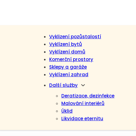
Vyklizení pozůstalostí
Vyklízení bytů
Vyklízení domů
Komerční prostory
Sklepy a garáže
Vyklízení zahrad
Další služby
Deratizace, dezinfekce
Malování interiérů
Úklid
Likvidace eternitu