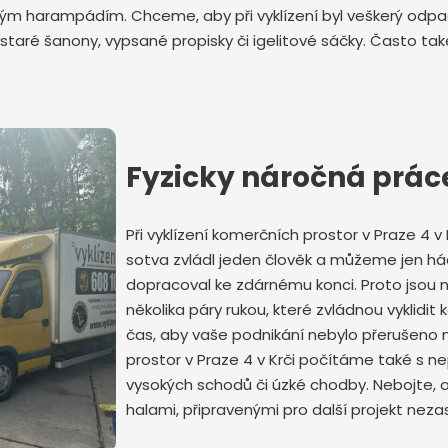
harampádím. Chceme, aby při vyklízení byl veškerý odpad z
staré šanony, vypsané propisky či igelitové sáčky. Často také
Odeslat zprávu
Fyzicky náročná prá
Při vyklízení komerčních prostor v Praze 4 v 
sotva zvládl jeden člověk a můžeme jen há
dopracoval ke zdárnému konci. Proto jsou n
několika páry rukou, které zvládnou vyklidit
čas, aby vaše podnikání nebylo přerušeno n
prostor v Praze 4 v Krči počítáme také s n
vysokých schodů či úzké chodby. Nebojte, a
halami, připravenými pro další projekt nezas