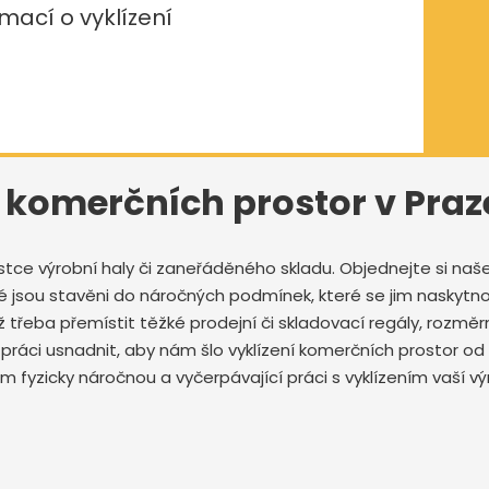
mací o vyklízení
í komerčních prostor v Praz
 čistce výrobní haly či zaneřáděného skladu. Objednejte si na
é jsou stavěni do náročných podmínek, které se jim naskytnou
ž třeba přemístit těžké prodejní či skladovací regály, rozměr
i práci usnadnit, aby nám šlo vyklízení komerčních prostor od
fyzicky náročnou a vyčerpávající práci s vyklízením vaší výrob