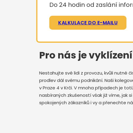
Do 24 hodin od zaslání infor
KALKULACE DO E-MAILU
Pro nás je vyklízen
Nestahujte své lidi z provozu, kvůli nutné
prodlev dál svému podnikání. Naši kolegov
v Praze 4 v Krči. V mnoha případech je toti
nasbíraných zkušeností však již víme, jak s
spokojených zákazníků i vy a přenechte nám 