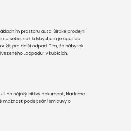
kladním prostoru auta. Široké prodejní
 na sebe, než kdybychom je cpali do
oužít pro další odpad. Tím, že nábytek
dvezeného „odpadu“ v kubících.
zit na nějaký citlivý dokument, klademe
aké možnost podepsání smlouvy o