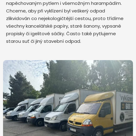
napěchovaným pytlem i všemožným harampádím.
Chceme, aby při vyklízení byl veškerý odpad
zlikvidován co nejekologičtější cestou, proto třídíme
všechny kancelářské papíry, staré šanony, vypsané
propisky či igelitové sáčky. Často také pytlujeme
starou suť či jiný stavební odpad.