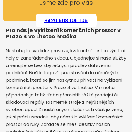
Jsme zde pro Vás
+420 608 105 106
Pro nás je vyklízení komerčních prostor v
Praze 4 ve Lhotce hračka
Nestahujte své lidi z provozu, kvůli nutné čistce výrobní
haly či zaneřáděného skladu. Objednejte si naše služby
a věnujte se bez zbytečných prodlev dál svému
podnikání. Naši kolegové jsou stavěni do náročných
podmínek, které se jim naskytnou při většině vyklízení
komerčních prostor v Praze 4 ve Lhotce. V mnoha
případech je totiž třeba přemístit těžké prodejní či
skladovací regály, rozměrné stroje z nejrůznějších
výroben apod. Z nasbíraných zkušeností však již víme,
jak si práci usnadnit, aby nám šlo vyklízení komerčních
prostor od ruky. Zařaďte se mezi desítky našich
spokojených zákazníků i vy a přenechte nám fyzicky