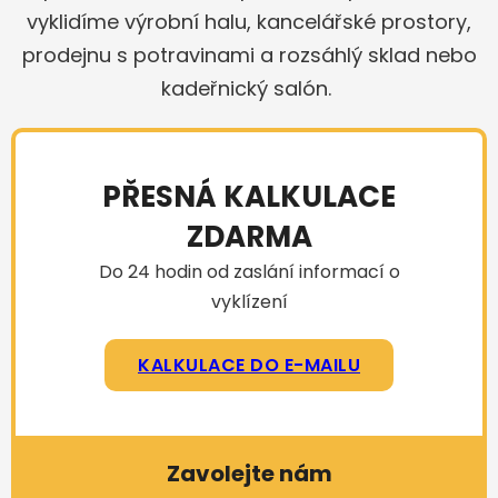
vyklidíme výrobní halu, kancelářské prostory,
prodejnu s potravinami a rozsáhlý sklad nebo
kadeřnický salón.
PŘESNÁ KALKULACE
ZDARMA
Do 24 hodin od zaslání informací o
vyklízení
KALKULACE DO E-MAILU
Zavolejte nám