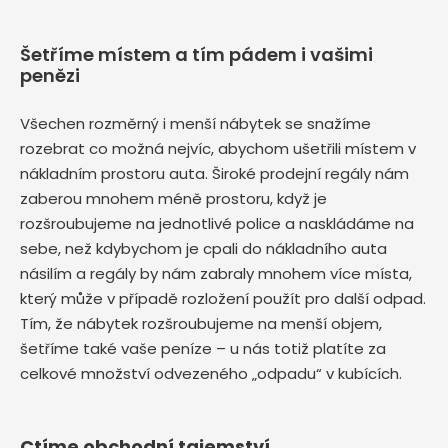
Šetříme místem a tím pádem i vašimi
penězi
Všechen rozměrný i menší nábytek se snažíme
rozebrat co možná nejvíc, abychom ušetřili místem v
nákladním prostoru auta. Široké prodejní regály nám
zaberou mnohem méně prostoru, když je
rozšroubujeme na jednotlivé police a naskládáme na
sebe, než kdybychom je cpali do nákladního auta
násilím a regály by nám zabraly mnohem více místa,
který může v případě rozložení použít pro další odpad.
Tím, že nábytek rozšroubujeme na menší objem,
šetříme také vaše peníze – u nás totiž platíte za
celkové množství odvezeného „odpadu“ v kubících.
Ctíme obchodní tajemství