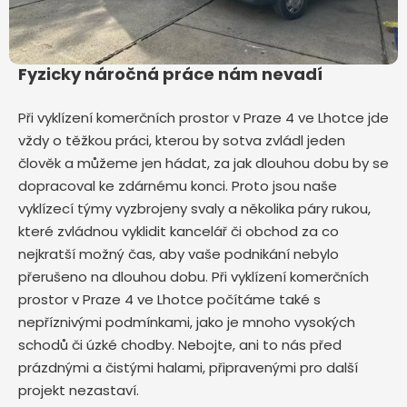
Fyzicky náročná práce nám nevadí
Při vyklízení komerčních prostor v Praze 4 ve Lhotce jde
vždy o těžkou práci, kterou by sotva zvládl jeden
člověk a můžeme jen hádat, za jak dlouhou dobu by se
dopracoval ke zdárnému konci. Proto jsou naše
vyklízecí týmy vyzbrojeny svaly a několika páry rukou,
které zvládnou vyklidit kancelář či obchod za co
nejkratší možný čas, aby vaše podnikání nebylo
přerušeno na dlouhou dobu. Při vyklízení komerčních
prostor v Praze 4 ve Lhotce počítáme také s
nepříznivými podmínkami, jako je mnoho vysokých
schodů či úzké chodby. Nebojte, ani to nás před
prázdnými a čistými halami, připravenými pro další
projekt nezastaví.