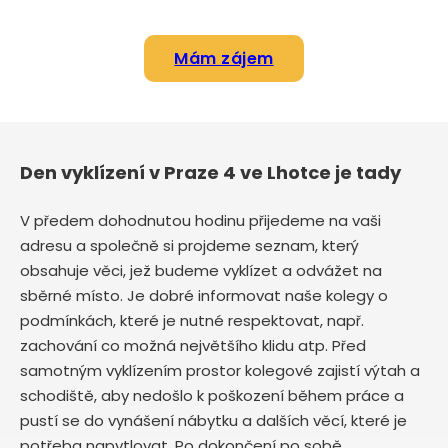
Mám zájem
Den vyklízení v Praze 4 ve Lhotce je tady
V předem dohodnutou hodinu přijedeme na vaši
adresu a společně si projdeme seznam, který
obsahuje věci, jež budeme vyklízet a odvážet na
sběrné místo. Je dobré informovat naše kolegy o
podmínkách, které je nutné respektovat, např.
zachování co možná největšího klidu atp. Před
samotným vyklízením prostor kolegové zajistí výtah a
schodiště, aby nedošlo k poškození během práce a
pustí se do vynášení nábytku a dalších věcí, které je
potřeba napytlovat. Po dokončení po sobě