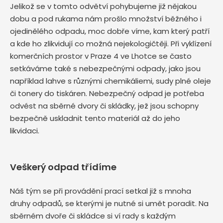
Jelikož se v tomto odvětví pohybujeme již nějakou
dobu a pod rukama nám prošlo množství běžného i
ojedinělého odpadu, moc dobře víme, kam který patří
a kde ho zlikvidují co možná nejekologičtěji. Při vyklízení
komerčních prostor v Praze 4 ve Lhotce se často
setkáváme také s nebezpečnými odpady, jako jsou
například lahve s různými chemikáliemi, sudy plné oleje
či tonery do tiskáren. Nebezpečný odpad je potřeba
odvést na sběrné dvory či skládky, jež jsou schopny
bezpečně uskladnit tento materiál až do jeho
likvidaci.
Veškerý odpad třídíme
Náš tým se při provádění prací setkal již s mnoha
druhy odpadů, se kterými je nutné si umět poradit. Na
sběrném dvoře či skládce si ví rady s každým