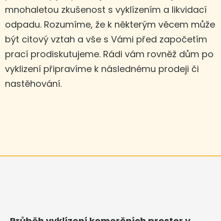
mnohaletou zkušenost s vyklízením a likvidací
odpadu. Rozumíme, že k některým věcem může
být citový vztah a vše s Vámi před započetím
prací prodiskutujeme. Rádi vám rovněž dům po
vyklizení připravíme k následnému prodeji či
nastěhování.
Průběh vyklízení komerčních prostor v