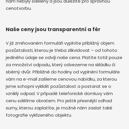
nám nebyly sděleny a jsou důležité pro správnou
cenotvorbu.
Naše ceny jsou transparentní a fér
V již zmiňovaném formuláři vyplníte přibližný objem
pozůstalosti, kterou je třeba zlikvidovat – od tohoto
jediného údaje se odvíjí naše cena. Platíte totiž pouze
za množství odpadu, který odvezeme na skládku či
sběrný dvůr. Přibližně do hodiny od vyplnění formuláře
vám na e-mail zašleme cenovou nabídku, za kterou
jsme schopni vyklidit pozůstalost a postarat se o
vzniklý odpad. V případě telefonické domluvy vám
cenu sdělíme obratem. Pro ještě přesnější odhad
sumy, kterou zaplatíte, je možné nám zaslat také
fotografie vyklízeného objektu.