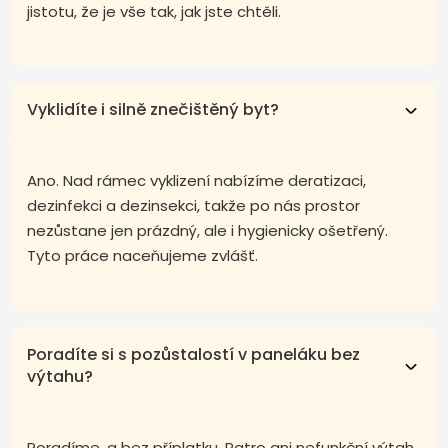
jistotu, že je vše tak, jak jste chtěli.
Vyklidíte i silně znečištěný byt?
Ano. Nad rámec vyklizení nabízíme deratizaci,
dezinfekci a dezinsekci, takže po nás prostor
nezůstane jen prázdný, ale i hygienicky ošetřený.
Tyto práce naceňujeme zvlášť.
Poradíte si s pozůstalostí v paneláku bez
výtahu?
Poradíme, a bez příplatku. Patro ani nefunkční výtah