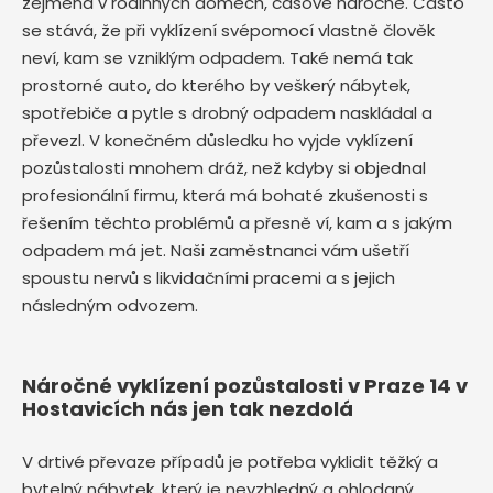
zejména v rodinných domech, časově náročné. Často
se stává, že při vyklízení svépomocí vlastně člověk
neví, kam se vzniklým odpadem. Také nemá tak
prostorné auto, do kterého by veškerý nábytek,
spotřebiče a pytle s drobný odpadem naskládal a
převezl. V konečném důsledku ho vyjde vyklízení
pozůstalosti mnohem dráž, než kdyby si objednal
profesionální firmu, která má bohaté zkušenosti s
řešením těchto problémů a přesně ví, kam a s jakým
odpadem má jet. Naši zaměstnanci vám ušetří
spoustu nervů s likvidačními pracemi a s jejich
následným odvozem.
Náročné vyklízení pozůstalosti v Praze 14 v
Hostavicích nás jen tak nezdolá
V drtivé převaze případů je potřeba vyklidit těžký a
bytelný nábytek, který je nevzhledný a ohlodaný