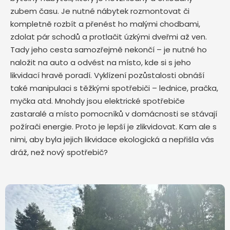
zubem času. Je nutné nábytek rozmontovat či
kompletně rozbít a přenést ho malými chodbami,
zdolat pár schodů a protlačit úzkými dveřmi až ven.
Tady jeho cesta samozřejmě nekončí – je nutné ho
naložit na auto a odvést na místo, kde si s jeho
likvidací hravě poradí. Vyklízení pozůstalosti obnáší
také manipulaci s těžkými spotřebiči – lednice, pračka,
myčka atd. Mnohdy jsou elektrické spotřebiče
zastaralé a místo pomocníků v domácnosti se stávají
požírači energie. Proto je lepší je zlikvidovat. Kam ale s
nimi, aby byla jejich likvidace ekologická a nepřišla vás
dráž, než nový spotřebič?