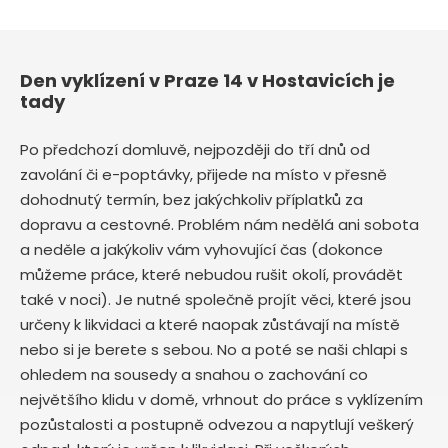
Den vyklízení v Praze 14 v Hostavicích je
tady
Po předchozí domluvě, nejpozději do tří dnů od
zavolání či e-poptávky, přijede na místo v přesně
dohodnutý termín, bez jakýchkoliv příplatků za
dopravu a cestovné. Problém nám nedělá ani sobota
a neděle a jakýkoliv vám vyhovující čas (dokonce
můžeme práce, které nebudou rušit okolí, provádět
také v noci). Je nutné společně projít věci, které jsou
určeny k likvidaci a které naopak zůstávají na místě
nebo si je berete s sebou. No a poté se naši chlapi s
ohledem na sousedy a snahou o zachování co
největšího klidu v domě, vrhnout do práce s vyklízením
pozůstalosti a postupně odvezou a napytlují veškerý