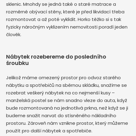
sklenic. Mnohdy se jedná také o staré matrace a
rozměrné obývací stěny, které je před likvidací třeba
rozmontovat a až poté vyklidit. Horko těžko si s tak
fyzicky náročným vyklizením nemovitosti poradí jeden
člověk.
Nábytek rozebereme do posledního
šroubku
Jelikož máme omezený prostor pro odvoz starého
nábytku a spotřebičů na sběrnou skládku, snažíme se
rozebrat veškerý nábytek na co nejmenší kusy –
manželská postel se nám snadno vleze do auta, když
bude rozmontovaná na jednotlivá prkna, než když se ji
budeme snažit narvat do stísněného nákladního
prostoru. Zároveň nám vznikne prostor, který můžeme
použít pro další nábytek a spotřebiče.