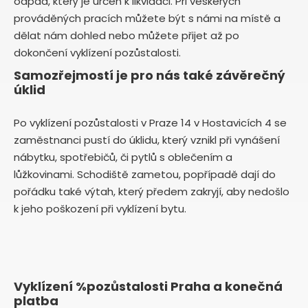
odpad, který je určen k likvidaci. Při veškerých
prováděných pracích můžete být s námi na místě a
dělat nám dohled nebo můžete přijet až po
dokončení vyklízení pozůstalosti.
Samozřejmostí je pro nás také závěrečný
úklid
Po vyklízení pozůstalosti v Praze 14 v Hostavicích 4 se
zaměstnanci pustí do úklidu, který vznikl při vynášení
nábytku, spotřebičů, či pytlů s oblečením a
lůžkovinami. Schodiště zametou, popřípadě dají do
pořádku také výtah, který předem zakryjí, aby nedošlo
k jeho poškození při vyklízení bytu.
Vyklízení %pozůstalosti Praha a konečná
platba