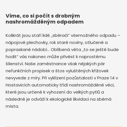
Víme, co si počít s drobným
nashromážděným odpadem
Kolikrát jsou staří lidé „sběrači“ všemožného odpadu –
nápojové plechovky, rok staré noviny, otlučené a
popraskané nádobí… Oblíbená věta „to se ještě bude
hodit“ vás nakonec může přivést k naprostému
šílenství. Naše zaměstnance však nějakých pár
nefunkčních propisek a štos vyluštěných křížovek
nevyvede z míry. Při vyklízení pozůstalosti v Praze 14 v
Hostavicích automaticky třídí nashromážděné věci,
které jsou určené k vyhození do velkých pytlů a
následně je odváží k ekologické likvidaci na sběrná
místa.