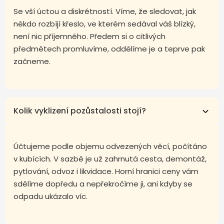
Se vší úctou a diskrétností. Víme, že sledovat, jak
někdo rozbíjí křeslo, ve kterém sedával váš blízký,
není nic příjemného. Předem si o citlivých
předmětech promluvíme, oddělíme je a teprve pak
začneme.
Kolik vyklizení pozůstalosti stojí?
Účtujeme podle objemu odvezených věcí, počítáno
v kubících. V sazbě je už zahrnutá cesta, demontáž,
pytlování, odvoz i likvidace. Horní hranici ceny vám
sdělíme dopředu a nepřekročíme ji, ani kdyby se
odpadu ukázalo víc.