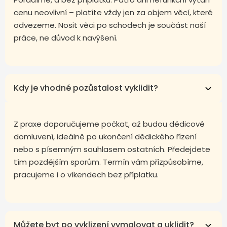
cenu neovlivní – platíte vždy jen za objem věcí, které
odvezeme. Nosit věci po schodech je součást naší
práce, ne důvod k navýšení.
Kdy je vhodné pozůstalost vyklidit?
Z praxe doporučujeme počkat, až budou dědicové
domluvení, ideálně po ukončení dědického řízení
nebo s písemným souhlasem ostatních. Předejdete
tím pozdějším sporům. Termín vám přizpůsobíme,
pracujeme i o víkendech bez příplatku.
Můžete byt po vyklizení vymalovat a uklidit?