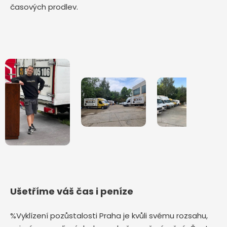
časových prodlev.
Ušetříme váš čas i peníze
%Vyklízení pozůstalosti Praha je kvůli svému rozsahu,