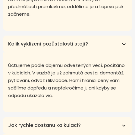
předmětech promluvíme, oddělíme je a teprve pak
začneme.
Kolik vyklizení pozůstalosti stojí?
Účtujeme podle objemu odvezených věcí, počítáno
v kubících. V sazbě je už zahrnutá cesta, demontáž,
pytlování, odvoz i likvidace. Horní hranici ceny vám
sdělíme dopředu a nepřekročíme ji, ani kdyby se
odpadu ukázalo víc.
Jak rychle dostanu kalkulaci?