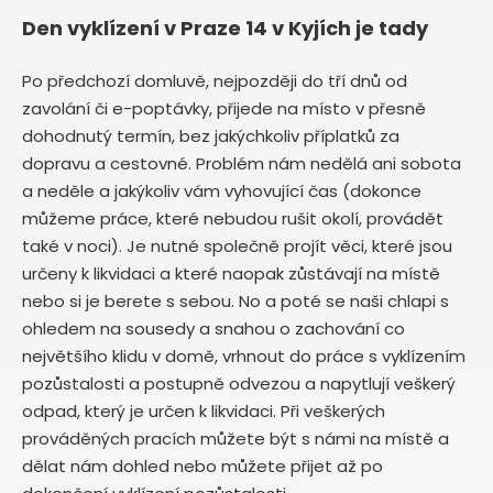
Den vyklízení v Praze 14 v Kyjích je tady
Po předchozí domluvě, nejpozději do tří dnů od
zavolání či e-poptávky, přijede na místo v přesně
dohodnutý termín, bez jakýchkoliv příplatků za
dopravu a cestovné. Problém nám nedělá ani sobota
a neděle a jakýkoliv vám vyhovující čas (dokonce
můžeme práce, které nebudou rušit okolí, provádět
také v noci). Je nutné společně projít věci, které jsou
určeny k likvidaci a které naopak zůstávají na místě
nebo si je berete s sebou. No a poté se naši chlapi s
ohledem na sousedy a snahou o zachování co
největšího klidu v domě, vrhnout do práce s vyklízením
pozůstalosti a postupně odvezou a napytlují veškerý
odpad, který je určen k likvidaci. Při veškerých
prováděných pracích můžete být s námi na místě a
dělat nám dohled nebo můžete přijet až po