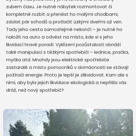
zubem času. Je nutné nábytek rozmontovat či
kompletně rozbít a přenést ho malými chodbami,
zdolat pár schodů a protlačit úzkými dveřmi až ven.
Tady jeho cesta samozřejmě nekončí – je nutné ho
naložit na auto a odvést na místo, kde si s jeho
likvidací hravě poradí. Vyklízení pozůstalosti obnáší
také manipulaci s těžkými spotřebiči – lednice, pračka,
myčka atd. Mnohdy jsou elektrické spotřebiče
zastaralé a místo pomocníků v domácnosti se stávají
požírači energie. Proto je lepší je zlikvidovat. Kam ale s
nimi, aby byla jejich likvidace ekologická a nepřišla vás
dráž, než nový spotřebič?