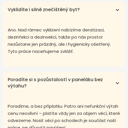
Vyklidíte i silně znečištěný byt?
Ano. Nad rámec vyklizení nabízíme deratizaci,
dezinfekci a dezinsekci, takže po nás prostor
nezůstane jen prázdný, ale i hygienicky ošetřený.
Tyto práce naceňujeme zvlášť.
Poradíte si s pozůstalostí v paneláku bez
výtahu?
Poradíme, a bez příplatku. Patro ani nefunkční výtah
cenu neovlivní – platíte vždy jen za objem věcí, které
odvezeme. Nosit věci po schodech je součást naší
práce, ne důvod k navýšení.