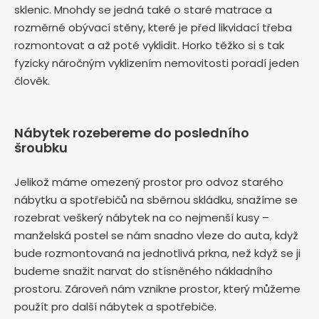
sklenic. Mnohdy se jedná také o staré matrace a
rozměrné obývací stěny, které je před likvidací třeba
rozmontovat a až poté vyklidit. Horko těžko si s tak
fyzicky náročným vyklizením nemovitosti poradí jeden
člověk.
Nábytek rozebereme do posledního
šroubku
Jelikož máme omezený prostor pro odvoz starého
nábytku a spotřebičů na sběrnou skládku, snažíme se
rozebrat veškerý nábytek na co nejmenší kusy –
manželská postel se nám snadno vleze do auta, když
bude rozmontovaná na jednotlivá prkna, než když se ji
budeme snažit narvat do stísněného nákladního
prostoru. Zároveň nám vznikne prostor, který můžeme
použít pro další nábytek a spotřebiče.