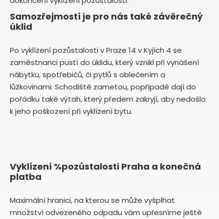
dokončení vyklízení pozůstalosti.
Samozřejmostí je pro nás také závěrečný
úklid
Po vyklízení pozůstalosti v Praze 14 v Kyjích 4 se
zaměstnanci pustí do úklidu, který vznikl při vynášení
nábytku, spotřebičů, či pytlů s oblečením a
lůžkovinami. Schodiště zametou, popřípadě dají do
pořádku také výtah, který předem zakryjí, aby nedošlo
k jeho poškození při vyklízení bytu.
Vyklízení %pozůstalosti Praha a konečná
platba
Maximální hranici, na kterou se může vyšplhat
množství odvezeného odpadu vám upřesníme ještě