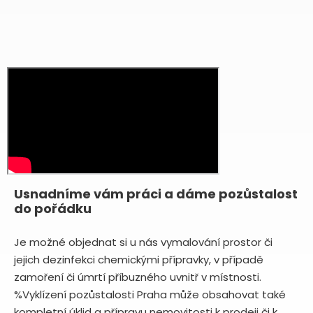
Usnadníme vám práci a dáme pozůstalost
do pořádku
Je možné objednat si u nás vymalování prostor či
jejich dezinfekci chemickými přípravky, v případě
zamoření či úmrtí příbuzného uvnitř v místnosti.
%Vyklízení pozůstalosti Praha může obsahovat také
kompletní úklid a přípravu nemovitosti k prodeji či k