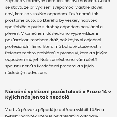
zejména v rodinných domech, časově náročné. Často
se stává, že při vyklízení svépomocí vlastně člověk
neví, kam se vzniklým odpadem. Také nemá tak
prostorné auto, do kterého by veškerý nábytek,
spotřebiče a pytle s drobný odpadem naskládal a
převezl. V konečném důsledku ho vyjde vyklízení
pozůstalosti mnohem dráž, než kdyby si objednal
profesionální firmu, která má bohaté zkušenosti s
řešením těchto problémů a přesně ví, kam a s jakým
odpadem má jet. Naši zaměstnanci vám ušetří
spoustu nervů s likvidačními pracemi a s jejich
následným odvozem.
Náročné vyklízení pozůstalosti v Praze 14 v
Kyjích nás jen tak nezdolá
V drtivé převaze případů je potřeba vyklidit těžký a
bytelný nábytek, který je nevzhledný a ohlodaný