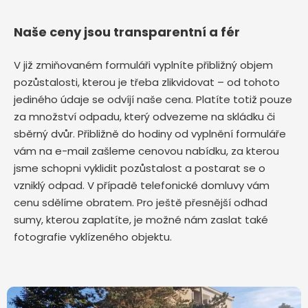
Naše ceny jsou transparentní a fér
V již zmiňovaném formuláři vyplníte přibližný objem
pozůstalosti, kterou je třeba zlikvidovat – od tohoto
jediného údaje se odvíjí naše cena. Platíte totiž pouze
za množství odpadu, který odvezeme na skládku či
sběrný dvůr. Přibližně do hodiny od vyplnění formuláře
vám na e-mail zašleme cenovou nabídku, za kterou
jsme schopni vyklidit pozůstalost a postarat se o
vzniklý odpad. V případě telefonické domluvy vám
cenu sdělíme obratem. Pro ještě přesnější odhad
sumy, kterou zaplatíte, je možné nám zaslat také
fotografie vyklízeného objektu.