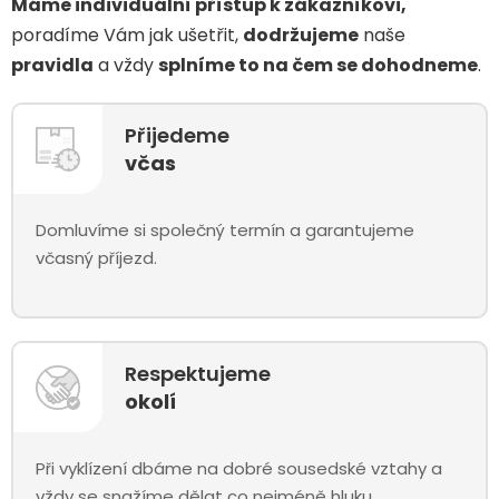
Máme individuální přístup k zákazníkovi,
poradíme Vám jak ušetřit,
dodržujeme
naše
pravidla
a vždy
splníme to na čem se dohodneme
.
Přijedeme
včas
Domluvíme si společný termín a garantujeme
včasný příjezd.
Respektujeme
okolí
Při vyklízení dbáme na dobré sousedské vztahy a
vždy se snažíme dělat co nejméně hluku.