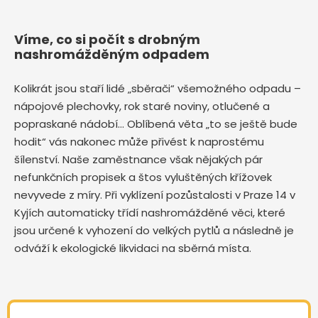
Víme, co si počít s drobným
nashromážděným odpadem
Kolikrát jsou staří lidé „sběrači“ všemožného odpadu –
nápojové plechovky, rok staré noviny, otlučené a
popraskané nádobí… Oblíbená věta „to se ještě bude
hodit“ vás nakonec může přivést k naprostému
šílenství. Naše zaměstnance však nějakých pár
nefunkčních propisek a štos vyluštěných křížovek
nevyvede z míry. Při vyklízení pozůstalosti v Praze 14 v
Kyjích automaticky třídí nashromážděné věci, které
jsou určené k vyhození do velkých pytlů a následně je
odváží k ekologické likvidaci na sběrná místa.