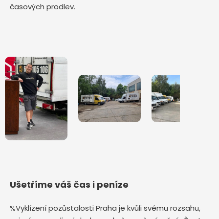
časových prodlev.
Ušetříme váš čas i peníze
%Vyklízení pozůstalosti Praha je kvůli svému rozsahu,