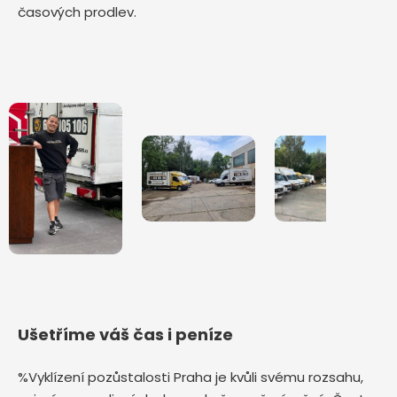
časových prodlev.
Ušetříme váš čas i peníze
%Vyklízení pozůstalosti Praha je kvůli svému rozsahu,