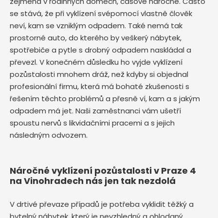
zejména v rodinných domech, časově náročné. Často
se stává, že při vyklízení svépomocí vlastně člověk
neví, kam se vzniklým odpadem. Také nemá tak
prostorné auto, do kterého by veškerý nábytek,
spotřebiče a pytle s drobný odpadem naskládal a
převezl. V konečném důsledku ho vyjde vyklízení
pozůstalosti mnohem dráž, než kdyby si objednal
profesionální firmu, která má bohaté zkušenosti s
řešením těchto problémů a přesně ví, kam a s jakým
odpadem má jet. Naši zaměstnanci vám ušetří
spoustu nervů s likvidačními pracemi a s jejich
následným odvozem.
Náročné vyklízení pozůstalosti v Praze 4
na Vinohradech nás jen tak nezdolá
V drtivé převaze případů je potřeba vyklidit těžký a
bytelný nábytek, který je nevzhledný a ohlodaný