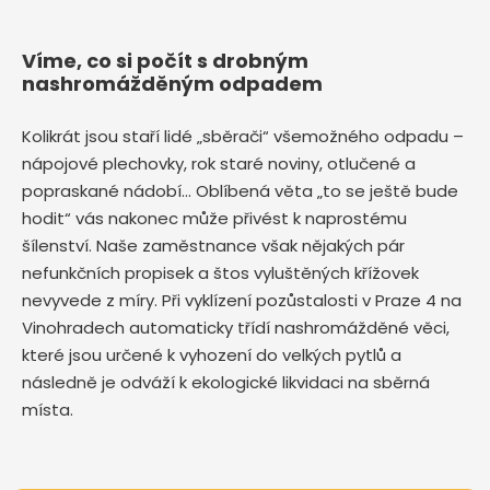
Víme, co si počít s drobným
nashromážděným odpadem
Kolikrát jsou staří lidé „sběrači“ všemožného odpadu –
nápojové plechovky, rok staré noviny, otlučené a
popraskané nádobí… Oblíbená věta „to se ještě bude
hodit“ vás nakonec může přivést k naprostému
šílenství. Naše zaměstnance však nějakých pár
nefunkčních propisek a štos vyluštěných křížovek
nevyvede z míry. Při vyklízení pozůstalosti v Praze 4 na
Vinohradech automaticky třídí nashromážděné věci,
které jsou určené k vyhození do velkých pytlů a
následně je odváží k ekologické likvidaci na sběrná
místa.