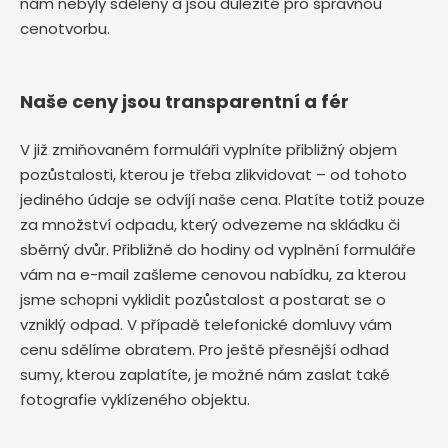
nám nebyly sděleny a jsou důležité pro správnou
cenotvorbu.
Naše ceny jsou transparentní a fér
V již zmiňovaném formuláři vyplníte přibližný objem
pozůstalosti, kterou je třeba zlikvidovat – od tohoto
jediného údaje se odvíjí naše cena. Platíte totiž pouze
za množství odpadu, který odvezeme na skládku či
sběrný dvůr. Přibližně do hodiny od vyplnění formuláře
vám na e-mail zašleme cenovou nabídku, za kterou
jsme schopni vyklidit pozůstalost a postarat se o
vzniklý odpad. V případě telefonické domluvy vám
cenu sdělíme obratem. Pro ještě přesnější odhad
sumy, kterou zaplatíte, je možné nám zaslat také
fotografie vyklízeného objektu.