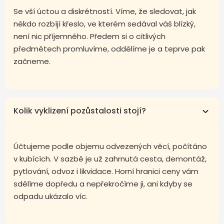
Se vší úctou a diskrétností. Víme, že sledovat, jak
někdo rozbíjí křeslo, ve kterém sedával váš blízký,
není nic příjemného. Předem si o citlivých
předmětech promluvíme, oddělíme je a teprve pak
začneme.
Kolik vyklizení pozůstalosti stojí?
Účtujeme podle objemu odvezených věcí, počítáno
v kubících. V sazbě je už zahrnutá cesta, demontáž,
pytlování, odvoz i likvidace. Horní hranici ceny vám
sdělíme dopředu a nepřekročíme ji, ani kdyby se
odpadu ukázalo víc.