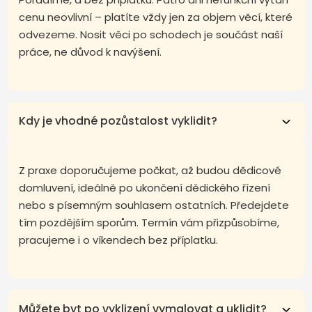
cenu neovlivní – platíte vždy jen za objem věcí, které
odvezeme. Nosit věci po schodech je součást naší
práce, ne důvod k navýšení.
Kdy je vhodné pozůstalost vyklidit?
Z praxe doporučujeme počkat, až budou dědicové
domluvení, ideálně po ukončení dědického řízení
nebo s písemným souhlasem ostatních. Předejdete
tím pozdějším sporům. Termín vám přizpůsobíme,
pracujeme i o víkendech bez příplatku.
Můžete byt po vyklizení vymalovat a uklidit?