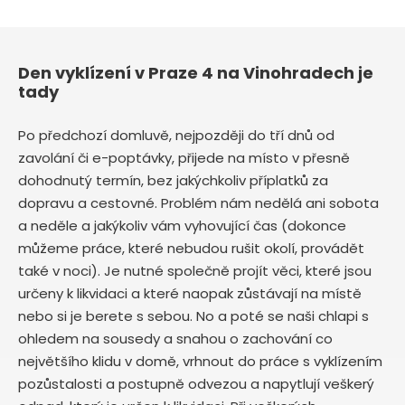
Den vyklízení v Praze 4 na Vinohradech je
tady
Po předchozí domluvě, nejpozději do tří dnů od
zavolání či e-poptávky, přijede na místo v přesně
dohodnutý termín, bez jakýchkoliv příplatků za
dopravu a cestovné. Problém nám nedělá ani sobota
a neděle a jakýkoliv vám vyhovující čas (dokonce
můžeme práce, které nebudou rušit okolí, provádět
také v noci). Je nutné společně projít věci, které jsou
určeny k likvidaci a které naopak zůstávají na místě
nebo si je berete s sebou. No a poté se naši chlapi s
ohledem na sousedy a snahou o zachování co
největšího klidu v domě, vrhnout do práce s vyklízením
pozůstalosti a postupně odvezou a napytlují veškerý