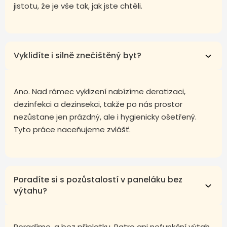
jistotu, že je vše tak, jak jste chtěli.
Vyklidíte i silně znečištěný byt?
Ano. Nad rámec vyklizení nabízíme deratizaci,
dezinfekci a dezinsekci, takže po nás prostor
nezůstane jen prázdný, ale i hygienicky ošetřený.
Tyto práce naceňujeme zvlášť.
Poradíte si s pozůstalostí v paneláku bez
výtahu?
Poradíme, a bez příplatku. Patro ani nefunkční výtah