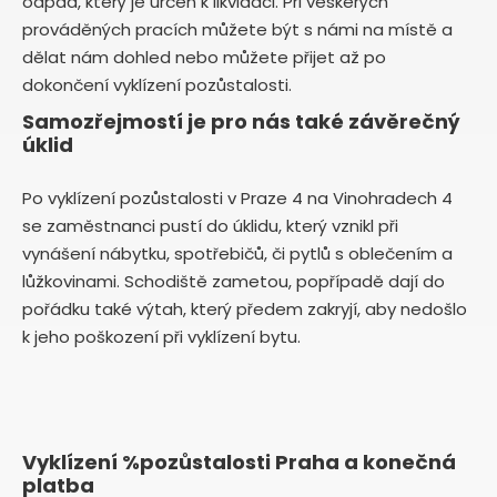
odpad, který je určen k likvidaci. Při veškerých
prováděných pracích můžete být s námi na místě a
dělat nám dohled nebo můžete přijet až po
dokončení vyklízení pozůstalosti.
Samozřejmostí je pro nás také závěrečný
úklid
Po vyklízení pozůstalosti v Praze 4 na Vinohradech 4
se zaměstnanci pustí do úklidu, který vznikl při
vynášení nábytku, spotřebičů, či pytlů s oblečením a
lůžkovinami. Schodiště zametou, popřípadě dají do
pořádku také výtah, který předem zakryjí, aby nedošlo
k jeho poškození při vyklízení bytu.
Vyklízení %pozůstalosti Praha a konečná
platba