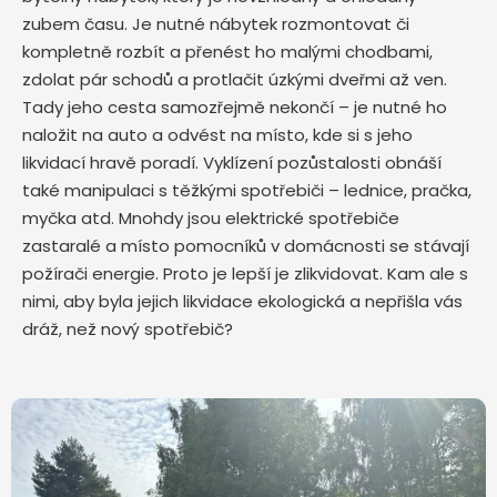
zubem času. Je nutné nábytek rozmontovat či
kompletně rozbít a přenést ho malými chodbami,
zdolat pár schodů a protlačit úzkými dveřmi až ven.
Tady jeho cesta samozřejmě nekončí – je nutné ho
naložit na auto a odvést na místo, kde si s jeho
likvidací hravě poradí. Vyklízení pozůstalosti obnáší
také manipulaci s těžkými spotřebiči – lednice, pračka,
myčka atd. Mnohdy jsou elektrické spotřebiče
zastaralé a místo pomocníků v domácnosti se stávají
požírači energie. Proto je lepší je zlikvidovat. Kam ale s
nimi, aby byla jejich likvidace ekologická a nepřišla vás
dráž, než nový spotřebič?