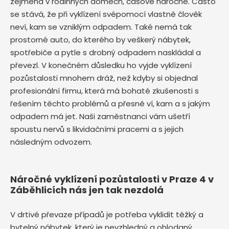
zejména v rodinných domech, časově náročné. Často
se stává, že při vyklízení svépomocí vlastně člověk
neví, kam se vzniklým odpadem. Také nemá tak
prostorné auto, do kterého by veškerý nábytek,
spotřebiče a pytle s drobný odpadem naskládal a
převezl. V konečném důsledku ho vyjde vyklízení
pozůstalosti mnohem dráž, než kdyby si objednal
profesionální firmu, která má bohaté zkušenosti s
řešením těchto problémů a přesně ví, kam a s jakým
odpadem má jet. Naši zaměstnanci vám ušetří
spoustu nervů s likvidačními pracemi a s jejich
následným odvozem.
Náročné vyklízení pozůstalosti v Praze 4 v
Záběhlicích nás jen tak nezdolá
V drtivé převaze případů je potřeba vyklidit těžký a
bytelný nábytek, který je nevzhledný a ohlodaný