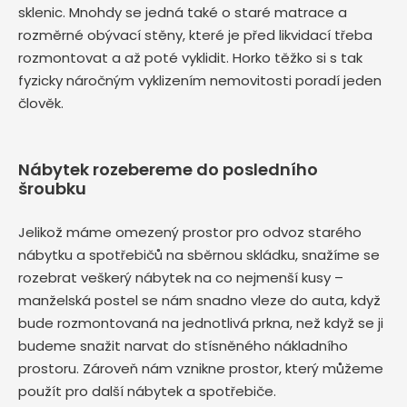
sklenic. Mnohdy se jedná také o staré matrace a
rozměrné obývací stěny, které je před likvidací třeba
rozmontovat a až poté vyklidit. Horko těžko si s tak
fyzicky náročným vyklizením nemovitosti poradí jeden
člověk.
Nábytek rozebereme do posledního
šroubku
Jelikož máme omezený prostor pro odvoz starého
nábytku a spotřebičů na sběrnou skládku, snažíme se
rozebrat veškerý nábytek na co nejmenší kusy –
manželská postel se nám snadno vleze do auta, když
bude rozmontovaná na jednotlivá prkna, než když se ji
budeme snažit narvat do stísněného nákladního
prostoru. Zároveň nám vznikne prostor, který můžeme
použít pro další nábytek a spotřebiče.