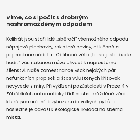
Víme, co si počít s drobným
nashromážděným odpadem
Kolikrát jsou staří lidé „sběrači“ všemožného odpadu –
nápojové plechovky, rok staré noviny, otlučené a
popraskané nádobí… Oblíbená věta „to se ještě bude
hodit“ vás nakonec může přivést k naprostému
šílenství. Naše zaměstnance však nějakých pár
nefunkčních propisek a štos vyluštěných křížovek
nevyvede z míry. Při vyklízení pozůstalosti v Praze 4 v
Záběhlicích automaticky třídí nashromážděné věci,
které jsou určené k vyhození do velkých pytlů a
následně je odváží k ekologické likvidaci na sběrná
místa.