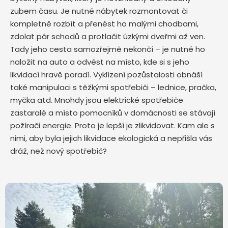
zubem času. Je nutné nábytek rozmontovat či
kompletně rozbít a přenést ho malými chodbami,
zdolat pár schodů a protlačit úzkými dveřmi až ven.
Tady jeho cesta samozřejmě nekončí – je nutné ho
naložit na auto a odvést na místo, kde si s jeho
likvidací hravě poradí. Vyklízení pozůstalosti obnáší
také manipulaci s těžkými spotřebiči – lednice, pračka,
myčka atd. Mnohdy jsou elektrické spotřebiče
zastaralé a místo pomocníků v domácnosti se stávají
požírači energie. Proto je lepší je zlikvidovat. Kam ale s
nimi, aby byla jejich likvidace ekologická a nepřišla vás
dráž, než nový spotřebič?