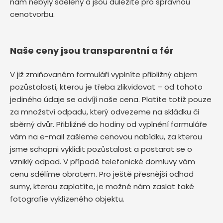
nám nebyly sděleny a jsou důležité pro správnou
cenotvorbu.
Naše ceny jsou transparentní a fér
V již zmiňovaném formuláři vyplníte přibližný objem
pozůstalosti, kterou je třeba zlikvidovat – od tohoto
jediného údaje se odvíjí naše cena. Platíte totiž pouze
za množství odpadu, který odvezeme na skládku či
sběrný dvůr. Přibližně do hodiny od vyplnění formuláře
vám na e-mail zašleme cenovou nabídku, za kterou
jsme schopni vyklidit pozůstalost a postarat se o
vzniklý odpad. V případě telefonické domluvy vám
cenu sdělíme obratem. Pro ještě přesnější odhad
sumy, kterou zaplatíte, je možné nám zaslat také
fotografie vyklízeného objektu.