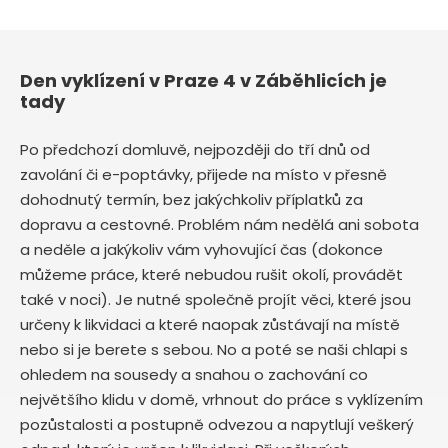
Den vyklízení v Praze 4 v Záběhlicích je
tady
Po předchozí domluvě, nejpozději do tří dnů od
zavolání či e-poptávky, přijede na místo v přesně
dohodnutý termín, bez jakýchkoliv příplatků za
dopravu a cestovné. Problém nám nedělá ani sobota
a neděle a jakýkoliv vám vyhovující čas (dokonce
můžeme práce, které nebudou rušit okolí, provádět
také v noci). Je nutné společně projít věci, které jsou
určeny k likvidaci a které naopak zůstávají na místě
nebo si je berete s sebou. No a poté se naši chlapi s
ohledem na sousedy a snahou o zachování co
největšího klidu v domě, vrhnout do práce s vyklízením
pozůstalosti a postupně odvezou a napytlují veškerý