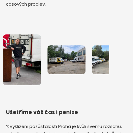
časových prodlev.
Ušetříme váš čas i peníze
%Vyklízení pozůstalosti Praha je kvůli svému rozsahu,