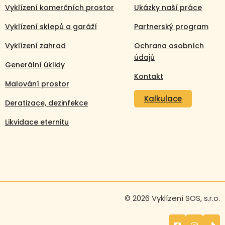
Vyklízení komerčních prostor
Ukázky naší práce
Vyklízení sklepů a garáží
Partnerský program
Vyklízení zahrad
Ochrana osobních
údajů
Generální úklidy
Kontakt
Malování prostor
Kalkulace
Deratizace, dezinfekce
Likvidace eternitu
Volejte nonstop
© 2026 Vyklízení SOS, s.r.o.
+420 608 105 106