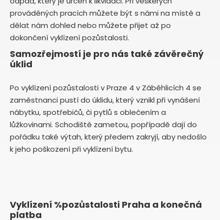
odpad, který je určen k likvidaci. Při veškerých
prováděných pracích můžete být s námi na místě a
dělat nám dohled nebo můžete přijet až po
dokončení vyklízení pozůstalosti.
Samozřejmostí je pro nás také závěrečný
úklid
Po vyklízení pozůstalosti v Praze 4 v Záběhlicích 4 se
zaměstnanci pustí do úklidu, který vznikl při vynášení
nábytku, spotřebičů, či pytlů s oblečením a
lůžkovinami. Schodiště zametou, popřípadě dají do
pořádku také výtah, který předem zakryjí, aby nedošlo
k jeho poškození při vyklízení bytu.
Vyklízení %pozůstalosti Praha a konečná
platba