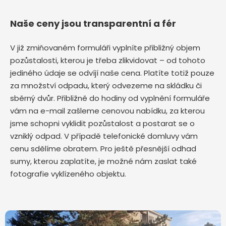
Naše ceny jsou transparentní a fér
V již zmiňovaném formuláři vyplníte přibližný objem
pozůstalosti, kterou je třeba zlikvidovat – od tohoto
jediného údaje se odvíjí naše cena. Platíte totiž pouze
za množství odpadu, který odvezeme na skládku či
sběrný dvůr. Přibližně do hodiny od vyplnění formuláře
vám na e-mail zašleme cenovou nabídku, za kterou
jsme schopni vyklidit pozůstalost a postarat se o
vzniklý odpad. V případě telefonické domluvy vám
cenu sdělíme obratem. Pro ještě přesnější odhad
sumy, kterou zaplatíte, je možné nám zaslat také
fotografie vyklízeného objektu.