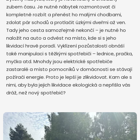
zubem času. Je nutné nábytek rozmontovat či
kompletně rozbít a přenést ho malými chodbami,
zdolat pár schodů a protlačit úzkými dveřmi až ven.
Tady jeho cesta samozřejmě nekončí – je nutné ho
naložit na auto a odvést na místo, kde si s jeho
likvidací hravě poradí. Vyklízení pozůstalosti obnáší
také manipulaci s těžkými spotřebiči – lednice, pračka,
myčka atd. Mnohdy jsou elektrické spotřebiče
zastaralé a místo pomocníků v domácnosti se stávají
požírači energie. Proto je lepší je zlikvidovat. Kam ale s
nimi, aby byla jejich likvidace ekologická a nepřišla vás
dráž, než nový spotřebič?