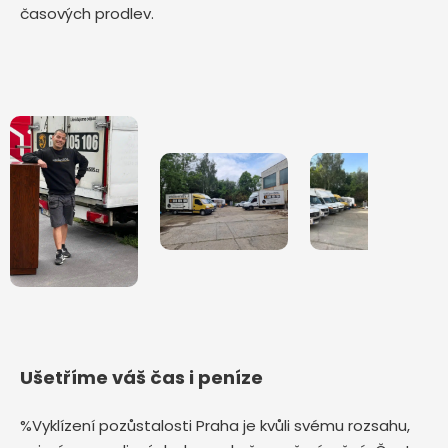
časových prodlev.
Ušetříme váš čas i peníze
%Vyklízení pozůstalosti Praha je kvůli svému rozsahu,