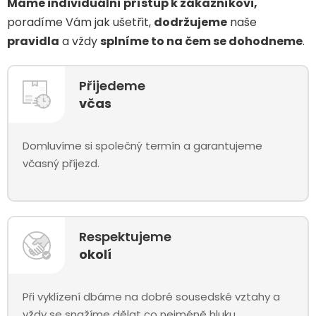
Máme individuální přístup k zákazníkovi,
poradíme Vám jak ušetřit,
dodržujeme
naše
pravidla
a vždy
splníme to na čem se dohodneme
.
Přijedeme
včas
Domluvíme si společný termín a garantujeme
včasný příjezd.
Respektujeme
okolí
Při vyklízení dbáme na dobré sousedské vztahy a
vždy se snažíme dělat co nejméně hluku.