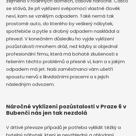
zejména v rodinných domech, časově náročné. Často
se stává, že při vyklízení svépomocí vlastně člověk
neví, kam se vzniklým odpadem. Také nemá tak
prostorné auto, do kterého by veškerý nábytek,
spotřebiče a pytle s drobný odpadem naskládal a
převezl. V konečném důsledku ho vyjde vyklízení
pozůstalosti mnohem dráž, než kdyby si objednal
profesionální firmu, která má bohaté zkušenosti s
řešením těchto problémů a přesně ví, kam a s jakým
odpadem má jet. Naši zaměstnanci vám ušetří
spoustu nervů s likvidačními pracemi a s jejich
následným odvozem.
Náročné vyklízení pozůstalosti v Praze 6 v
Bubenči nás jen tak nezdolá
V drtivé převaze případů je potřeba vyklidit těžký a
bytelný nábytek, který je nevzhledný a ohlodaný