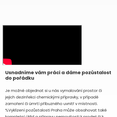
Usnadníme vám práci a dáme pozůstalost
do pořádku
Je možné objednat si u nás vymalování prostor či
jejich dezinfekci chemickými přípravky, v případě
zamoření či úmrtí příbuzného uvnitř v místnosti.
%Vyklízení pozůstalosti Praha může obsahovat také
kompletní úklid a přípravu nemovitosti k prodeji či k