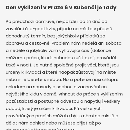
Den vyklízení v Praze 6 v Bubenči je tady
Po předchozí domluvě, nejpozději do tří dnů od
zavolání či e-poptávky, přijede na místo v přesně
dohodnutý termín, bez jakýchkoliv příplatků za
dopravu a cestovné. Problém nám nedělá ani sobota
a neděle a jakýkoliv vám vyhovující čas (dokonce
můžeme práce, které nebudou rušit okolí, provádět
také v noci). Je nutné společně projít věci, které jsou
určeny k likvidaci a které naopak zůstávají na místě
nebo si je berete s sebou. No a poté se naši chlapi s
ohledem na sousedy a snahou o zachování co
největšího klidu v domě, vrhnout do práce s vyklízením
pozůstalosti a postupně odvezou a napytlují veškerý
odpad, který je určen k likvidaci. Při veškerých
prováděných pracích můžete být s námi na místě a
dělat nám dohled nebo můžete přijet až po