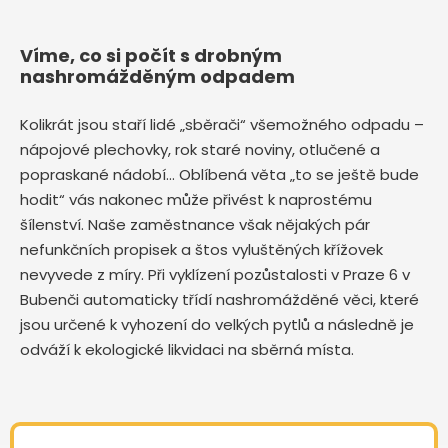
Víme, co si počít s drobným
nashromážděným odpadem
Kolikrát jsou staří lidé „sběrači“ všemožného odpadu –
nápojové plechovky, rok staré noviny, otlučené a
popraskané nádobí… Oblíbená věta „to se ještě bude
hodit“ vás nakonec může přivést k naprostému
šílenství. Naše zaměstnance však nějakých pár
nefunkčních propisek a štos vyluštěných křížovek
nevyvede z míry. Při vyklízení pozůstalosti v Praze 6 v
Bubenči automaticky třídí nashromážděné věci, které
jsou určené k vyhození do velkých pytlů a následně je
odváží k ekologické likvidaci na sběrná místa.