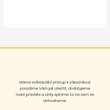
Odeslat zprávu
Máme individuální přístup k zákazníkovi,
Volejte nonstop
poradíme Vám jak ušetřit, dodržujeme
naše pravidla a vždy splníme to na čem se
+420 608 105 106
dohodneme.