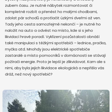
zubem času. Je nutné nábytek rozmontovat či
kompletně rozbít a přenést ho malými chodbami,
zdolat pár schodů a protlačit úzkými dveřmi až ven.
Tady jeho cesta samozřejmě nekončí – je nutné ho
naložit na auto a odvést na místo, kde si s jeho
likvidací hravě poradí. Vyklízení pozůstalosti obnáší
také manipulaci s těžkými spotřebiči – lednice, pračka,
myčka atd. Mnohdy jsou elektrické spotřebiče
zastaralé a místo pomocníků v domácnosti se stávají
požírači energie. Proto je lepší je zlikvidovat. Kam ale s
nimi, aby byla jejich likvidace ekologická a nepřišla vás
dráž, než nový spotřebič?