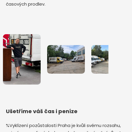
časových prodlev.
Ušetříme váš čas i peníze
%Vyklízení pozůstalosti Praha je kvůli svému rozsahu,