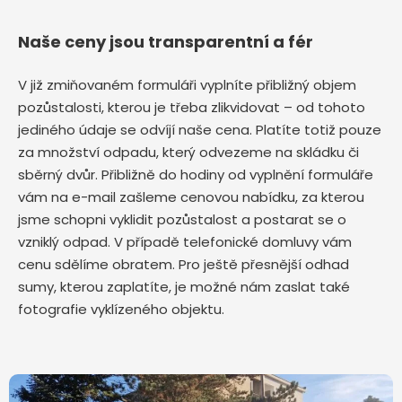
Naše ceny jsou transparentní a fér
V již zmiňovaném formuláři vyplníte přibližný objem
pozůstalosti, kterou je třeba zlikvidovat – od tohoto
jediného údaje se odvíjí naše cena. Platíte totiž pouze
za množství odpadu, který odvezeme na skládku či
sběrný dvůr. Přibližně do hodiny od vyplnění formuláře
vám na e-mail zašleme cenovou nabídku, za kterou
jsme schopni vyklidit pozůstalost a postarat se o
vzniklý odpad. V případě telefonické domluvy vám
cenu sdělíme obratem. Pro ještě přesnější odhad
sumy, kterou zaplatíte, je možné nám zaslat také
fotografie vyklízeného objektu.