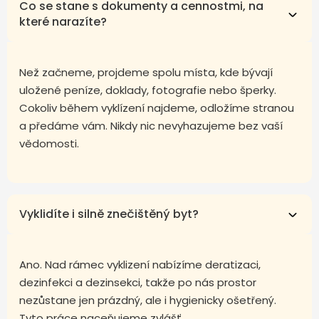
Co se stane s dokumenty a cennostmi, na
které narazíte?
Než začneme, projdeme spolu místa, kde bývají
uložené peníze, doklady, fotografie nebo šperky.
Cokoliv během vyklízení najdeme, odložíme stranou
a předáme vám. Nikdy nic nevyhazujeme bez vaší
vědomosti.
Vyklidíte i silně znečištěný byt?
Ano. Nad rámec vyklizení nabízíme deratizaci,
dezinfekci a dezinsekci, takže po nás prostor
nezůstane jen prázdný, ale i hygienicky ošetřený.
Tyto práce naceňujeme zvlášť.