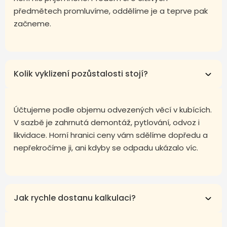
předmětech promluvíme, oddělíme je a teprve pak
začneme.
Kolik vyklizení pozůstalosti stojí?
Účtujeme podle objemu odvezených věcí v kubících.
V sazbě je zahrnutá demontáž, pytlování, odvoz i
likvidace. Horní hranici ceny vám sdělíme dopředu a
nepřekročíme ji, ani kdyby se odpadu ukázalo víc.
Jak rychle dostanu kalkulaci?