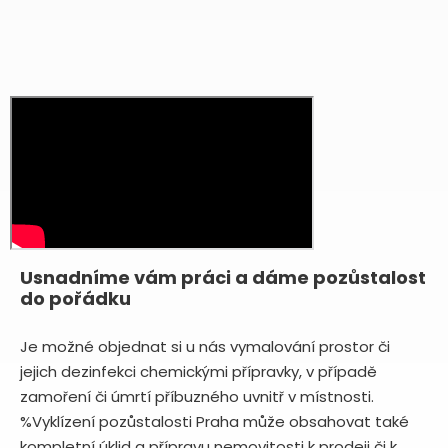
Usnadníme vám práci a dáme pozůstalost
do pořádku
Je možné objednat si u nás vymalování prostor či
jejich dezinfekci chemickými přípravky, v případě
zamoření či úmrtí příbuzného uvnitř v místnosti.
%Vyklízení pozůstalosti Praha může obsahovat také
kompletní úklid a přípravu nemovitosti k prodeji či k