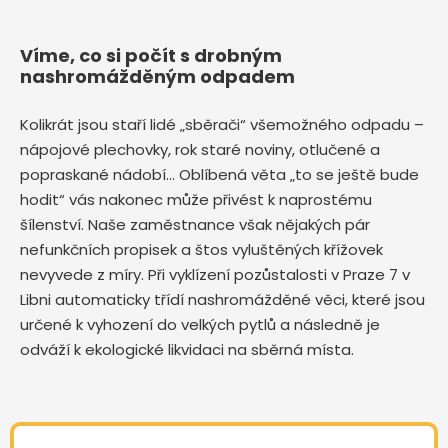
Víme, co si počít s drobným
nashromážděným odpadem
Kolikrát jsou staří lidé „sběrači“ všemožného odpadu –
nápojové plechovky, rok staré noviny, otlučené a
popraskané nádobí… Oblíbená věta „to se ještě bude
hodit“ vás nakonec může přivést k naprostému
šílenství. Naše zaměstnance však nějakých pár
nefunkčních propisek a štos vyluštěných křížovek
nevyvede z míry. Při vyklízení pozůstalosti v Praze 7 v
Libni automaticky třídí nashromážděné věci, které jsou
určené k vyhození do velkých pytlů a následně je
odváží k ekologické likvidaci na sběrná místa.