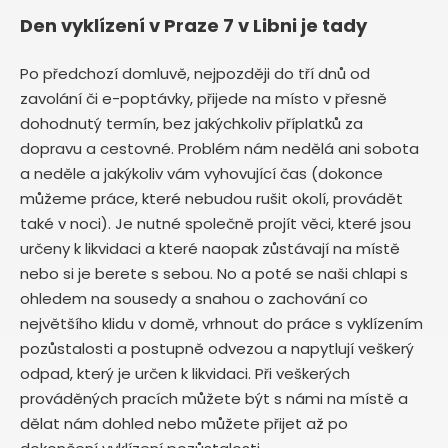
Den vyklízení v Praze 7 v Libni je tady
Po předchozí domluvě, nejpozději do tří dnů od
zavolání či e-poptávky, přijede na místo v přesně
dohodnutý termín, bez jakýchkoliv příplatků za
dopravu a cestovné. Problém nám nedělá ani sobota
a neděle a jakýkoliv vám vyhovující čas (dokonce
můžeme práce, které nebudou rušit okolí, provádět
také v noci). Je nutné společně projít věci, které jsou
určeny k likvidaci a které naopak zůstávají na místě
nebo si je berete s sebou. No a poté se naši chlapi s
ohledem na sousedy a snahou o zachování co
největšího klidu v domě, vrhnout do práce s vyklízením
pozůstalosti a postupně odvezou a napytlují veškerý
odpad, který je určen k likvidaci. Při veškerých
prováděných pracích můžete být s námi na místě a
dělat nám dohled nebo můžete přijet až po