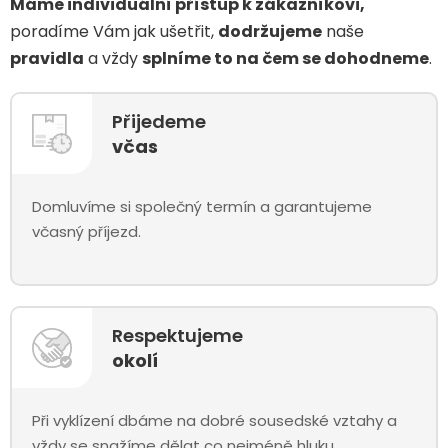
Máme individuální přístup k zákazníkovi,
poradíme Vám jak ušetřit,
dodržujeme
naše
pravidla
a vždy
splníme to na čem se dohodneme
.
Přijedeme
včas
Domluvíme si společný termín a garantujeme
včasný příjezd.
Respektujeme
okolí
Při vyklízení dbáme na dobré sousedské vztahy a
vždy se snažíme dělat co nejméně hluku.