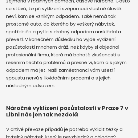
zejména v rodinných domech, časově náročné. Často
se stává, že při vyklízení svépomocí vlastně člověk
neví, kam se vzniklým odpadem. Také nemá tak
prostorné auto, do kterého by veškerý nábytek,
spotřebiče a pytle s drobný odpadem naskládal a
převezl. V konečném důsledku ho vyjde vyklízení
pozůstalosti mnohem dráž, než kdyby si objednal
profesionální firmu, která má bohaté zkušenosti s
řešením těchto problémů a přesně ví, kam a s jakým
odpadem má jet. Naši zaměstnanci vám ušetří
spoustu nervů s likvidačními pracemi a s jejich
následným odvozem.
Náročné vyklízení pozůstalosti v Praze 7 v
Libni nás jen tak nezdolá
V drtivé převaze případů je potřeba vyklidit těžký a
bytelný nábytek, který je nevzhledný a ohlodaný