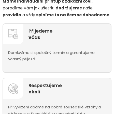
Máme individuální přístup k zákazníkovi,
poradíme Vám jak ušetřit,
dodržujeme
naše
pravidla
a vždy
splníme to na čem se dohodneme
.
Přijedeme
včas
Domluvíme si společný termín a garantujeme
včasný příjezd.
Respektujeme
okolí
Při vyklízení dbáme na dobré sousedské vztahy a
vždy se snažíme dělat co nejméně hluku.