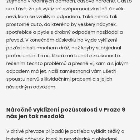
zejména v rodinných domech, časově náročné. Často
se stává, že při vyklízení svépomocí vlastně člověk
neví, kam se vzniklým odpadem. Také nemá tak
prostorné auto, do kterého by veškerý nábytek,
spotřebiče a pytle s drobný odpadem naskládal a
převezl. V konečném důsledku ho vyjde vyklízení
pozůstalosti mnohem dráž, než kdyby si objednal
profesionální firmu, která má bohaté zkušenosti s
řešením těchto problémů a přesně ví, kam a s jakým
odpadem má jet. Naši zaměstnanci vám ušetří
spoustu nervů s likvidačními pracemi a s jejich
následným odvozem.
Náročné vyklízení pozůstalosti v Praze 9
nás jen tak nezdolá
V drtivé převaze případů je potřeba vyklidit těžký a
bytelný nábytek, který je nevzhledný a ohlodaný