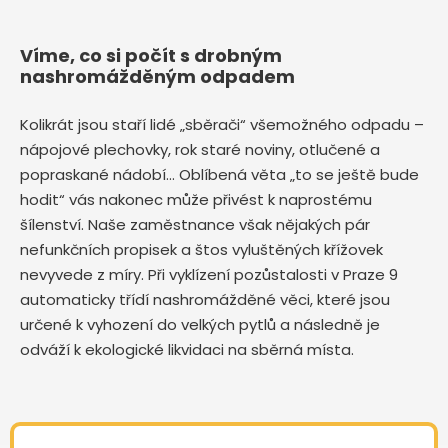
Víme, co si počít s drobným
nashromážděným odpadem
Kolikrát jsou staří lidé „sběrači“ všemožného odpadu –
nápojové plechovky, rok staré noviny, otlučené a
popraskané nádobí… Oblíbená věta „to se ještě bude
hodit“ vás nakonec může přivést k naprostému
šílenství. Naše zaměstnance však nějakých pár
nefunkčních propisek a štos vyluštěných křížovek
nevyvede z míry. Při vyklízení pozůstalosti v Praze 9
automaticky třídí nashromážděné věci, které jsou
určené k vyhození do velkých pytlů a následně je
odváží k ekologické likvidaci na sběrná místa.