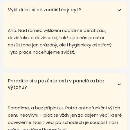
Vyklidíte i silně znečištěný byt?
Ano. Nad rámec vyklizení nabízíme deratizaci,
dezinfekci a dezinsekci, takže po nás prostor
nezůstane jen prázdný, ale i hygienicky ošetřený.
Tyto práce naceňujeme zvlášť.
Poradíte si s pozůstalostí v paneláku bez
výtahu?
Poradíme, a bez příplatku. Patro ani nefunkční výtah
cenu neovlivní – platíte vždy jen za objem věcí, které
odvezeme. Nosit věci po schodech je součást naší
práce, ne důvod k navýšení.