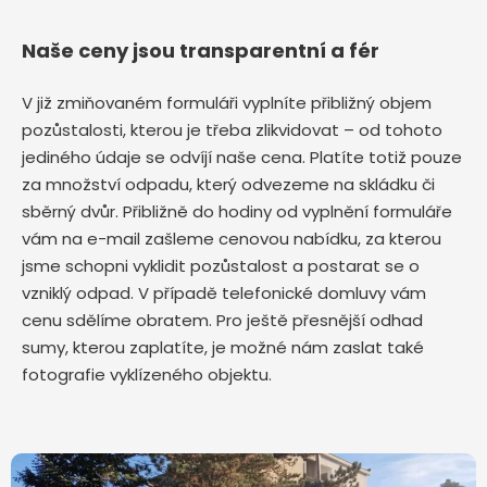
Naše ceny jsou transparentní a fér
V již zmiňovaném formuláři vyplníte přibližný objem
pozůstalosti, kterou je třeba zlikvidovat – od tohoto
jediného údaje se odvíjí naše cena. Platíte totiž pouze
za množství odpadu, který odvezeme na skládku či
sběrný dvůr. Přibližně do hodiny od vyplnění formuláře
vám na e-mail zašleme cenovou nabídku, za kterou
jsme schopni vyklidit pozůstalost a postarat se o
vzniklý odpad. V případě telefonické domluvy vám
cenu sdělíme obratem. Pro ještě přesnější odhad
sumy, kterou zaplatíte, je možné nám zaslat také
fotografie vyklízeného objektu.