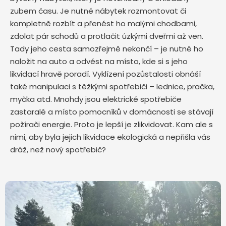
zubem času. Je nutné nábytek rozmontovat či
kompletně rozbít a přenést ho malými chodbami,
zdolat pár schodů a protlačit úzkými dveřmi až ven.
Tady jeho cesta samozřejmě nekončí – je nutné ho
naložit na auto a odvést na místo, kde si s jeho
likvidací hravě poradí. Vyklízení pozůstalosti obnáší
také manipulaci s těžkými spotřebiči – lednice, pračka,
myčka atd. Mnohdy jsou elektrické spotřebiče
zastaralé a místo pomocníků v domácnosti se stávají
požírači energie. Proto je lepší je zlikvidovat. Kam ale s
nimi, aby byla jejich likvidace ekologická a nepřišla vás
dráž, než nový spotřebič?