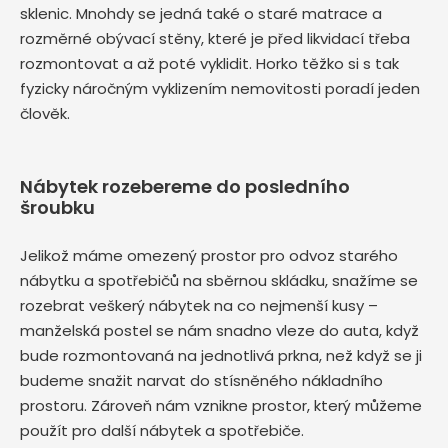
sklenic. Mnohdy se jedná také o staré matrace a
rozměrné obývací stěny, které je před likvidací třeba
rozmontovat a až poté vyklidit. Horko těžko si s tak
fyzicky náročným vyklizením nemovitosti poradí jeden
člověk.
Nábytek rozebereme do posledního
šroubku
Jelikož máme omezený prostor pro odvoz starého
nábytku a spotřebičů na sběrnou skládku, snažíme se
rozebrat veškerý nábytek na co nejmenší kusy –
manželská postel se nám snadno vleze do auta, když
bude rozmontovaná na jednotlivá prkna, než když se ji
budeme snažit narvat do stísněného nákladního
prostoru. Zároveň nám vznikne prostor, který můžeme
použít pro další nábytek a spotřebiče.