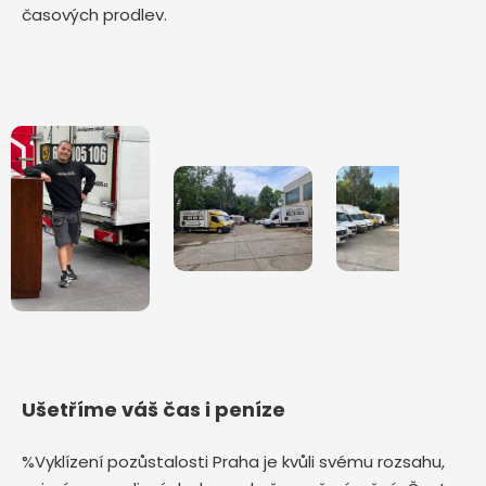
časových prodlev.
Ušetříme váš čas i peníze
%Vyklízení pozůstalosti Praha je kvůli svému rozsahu,