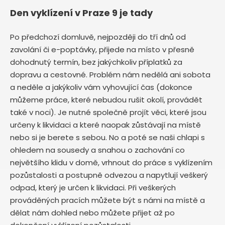
Den vyklízení v Praze 9 je tady
Po předchozí domluvě, nejpozději do tří dnů od
zavolání či e-poptávky, přijede na místo v přesně
dohodnutý termín, bez jakýchkoliv příplatků za
dopravu a cestovné. Problém nám nedělá ani sobota
a neděle a jakýkoliv vám vyhovující čas (dokonce
můžeme práce, které nebudou rušit okolí, provádět
také v noci). Je nutné společně projít věci, které jsou
určeny k likvidaci a které naopak zůstávají na místě
nebo si je berete s sebou. No a poté se naši chlapi s
ohledem na sousedy a snahou o zachování co
největšího klidu v domě, vrhnout do práce s vyklízením
pozůstalosti a postupně odvezou a napytlují veškerý
odpad, který je určen k likvidaci. Při veškerých
prováděných pracích můžete být s námi na místě a
dělat nám dohled nebo můžete přijet až po