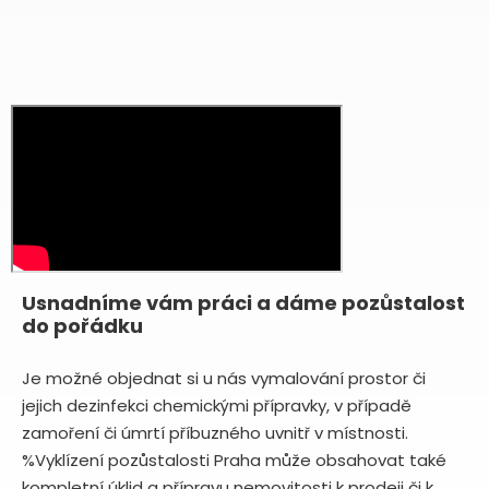
Usnadníme vám práci a dáme pozůstalost
do pořádku
Je možné objednat si u nás vymalování prostor či
jejich dezinfekci chemickými přípravky, v případě
zamoření či úmrtí příbuzného uvnitř v místnosti.
%Vyklízení pozůstalosti Praha může obsahovat také
kompletní úklid a přípravu nemovitosti k prodeji či k