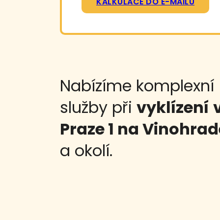
KALKULACE DO E-MAILU
Nabízíme komplexní
služby při
vyklízení
Praze 1 na Vinohra
a okolí.