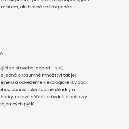
n místem, ale hlavně vašimi penězi –
m
jící se stavební odpad – suť,
se jedná o rozumné množství tak jej
jneru a odvezeme k ekologické likvidaci.
sebou obnáší také špatně skladný a
hadry, rezavé nářadí, prázdné plechovky
 objemných pytlů.