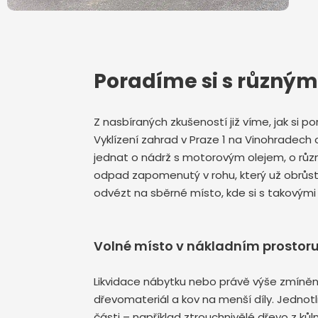
Poradíme si s různý
Z nasbíraných zkušeností již víme, jak si p
Vyklízení zahrad v Praze 1 na Vinohradec
jednat o nádrž s motorovým olejem, o různ
odpad zapomenutý v rohu, který už obrůstá
odvézt na sběrné místo, kde si s takovými
Volné místo v nákladním prostor
Likvidace nábytku nebo právě výše zmíněn
dřevomateriál a kov na menší díly. Jedno
části – například ztrouchnivělé dřevo z k