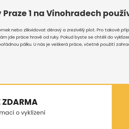
 v Praze 1 na Vinohradech použ
domek nebo zlikvidovat děravý a zrezivělý plot. Pro takové p
 nám jde práce hravě od ruky. Pokud byste se chtěli do vyklíze
ořádnou pálku. U nás je veškerá práce, včetně použití zahra
E ZDARMA
mací o vyklízení