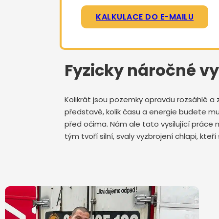
KALKULACE DO E-MAILU
Fyzicky náročné vy
Kolikrát jsou pozemky opravdu rozsáhlé a 
představě, kolik času a energie budete mu
před očima. Nám ale tato vysilující prác
tým tvoří silní, svaly vyzbrojení chlapi, kt