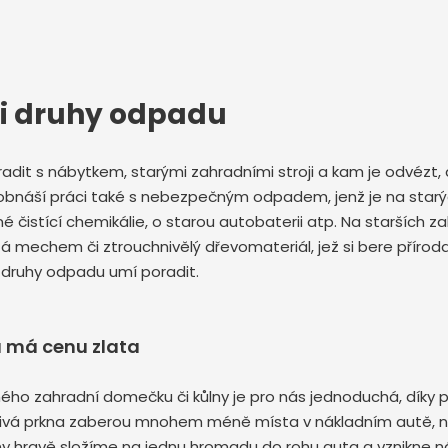
mi druhy odpadu
oradit s nábytkem, starými zahradními stroji a kam je odvézt, a
h obnáší práci také s nebezpečným odpadem, jenž je na sta
é čistící chemikálie, o starou autobaterii atp. Na starších
 mechem či ztrouchnivělý dřevomateriál, jež si bere příroda 
 druhy odpadu umí poradit.
u má cenu zlata
ého zahradní domečku či kůlny je pro nás jednoduchá, díky 
tlivá prkna zaberou mnohem méně místa v nákladním autě, n
ůlny hravě složíme na jednu hromadu do rohu auta a vznikne n