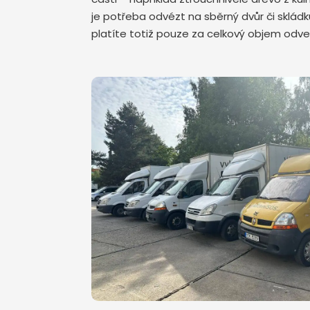
je potřeba odvézt na sběrný dvůr či skládk
platíte totiž pouze za celkový objem od