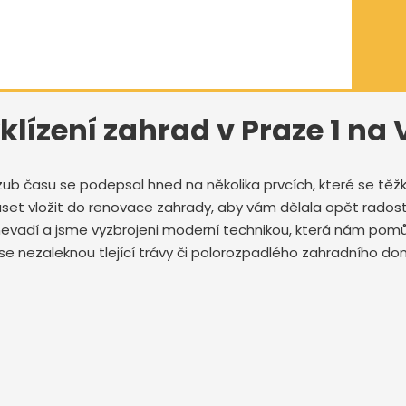
klízení zahrad v Praze 1 na
zub času se podepsal hned na několika prvcích, které se těžk
set vložit do renovace zahrady, aby vám dělala opět radost
e nevadí a jsme vyzbrojeni moderní technikou, která nám po
eří se nezaleknou tlející trávy či polorozpadlého zahradního d