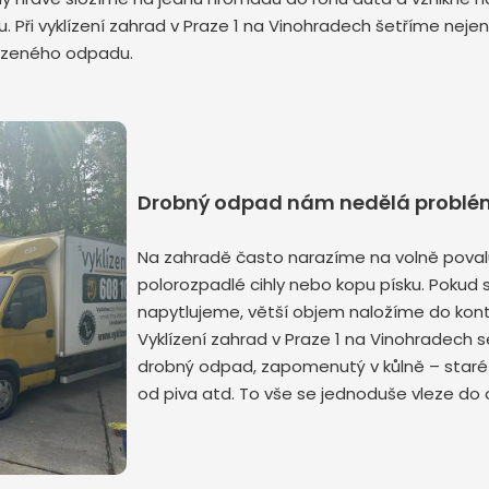
u. Při vyklízení zahrad v Praze 1 na Vinohradech šetříme neje
vezeného odpadu.
Odeslat zprávu
Drobný odpad nám nedělá problé
Na zahradě často narazíme na volně povalu
polorozpadlé cihly nebo kopu písku. Pokud 
napytlujeme, větší objem naložíme do konte
Vyklízení zahrad v Praze 1 na Vinohradech 
drobný odpad, zapomenutý v kůlně – staré 
od piva atd. To vše se jednoduše vleze do