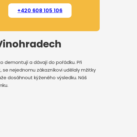
+420 608 105 106
 Vinohradech
o demontují a dávají do pořádku. Při
, se nejednomu zákazníkovi udělaly mžitky
může dosáhnout kýženého výsledku. Náš
omku.