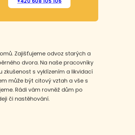
+420 608 105 106
domů. Zajišťujeme odvoz starých a
sběrného dvora. Na naše pracovníky
u zkušenost s vyklízením a likvidací
m může být citový vztah a vše s
ujeme. Rádi vám rovněž dům po
eji či nastěhování.