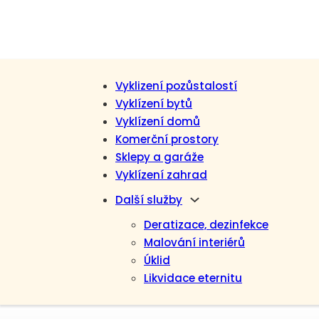
Vyklizení pozůstalostí
Vyklízení bytů
Vyklízení domů
Komerční prostory
Sklepy a garáže
Vyklízení zahrad
Další služby
Deratizace, dezinfekce
Malování interiérů
Úklid
Likvidace eternitu