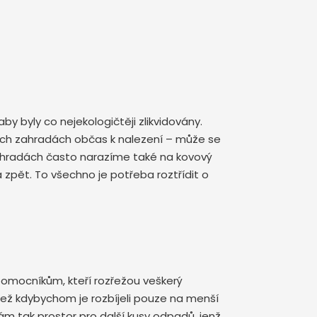
by byly co nejekologičtěji zlikvidovány.
rých zahradách občas k nalezení – může se
 zahradách často narazíme také na kovový
zpět. To všechno je potřeba roztřídit o
pomocníkům, kteří rozřežou veškerý
ež kdybychom je rozbíjeli pouze na menší
ám tak prostor pro další kusy odpadů, jenž