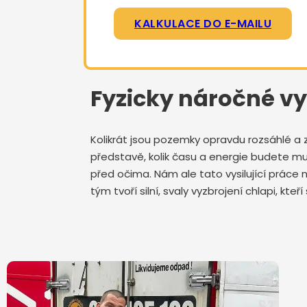
KALKULACE DO E-MAILU
Fyzicky náročné vyk
Kolikrát jsou pozemky opravdu rozsáhlé a 
představě, kolik času a energie budete mu
před očima. Nám ale tato vysilující prác
tým tvoří silní, svaly vyzbrojení chlapi, kt