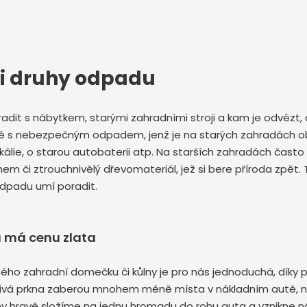
mi druhy odpadu
oradit s nábytkem, starými zahradními stroji a kam je odvézt, a
také s nebezpečným odpadem, jenž je na starých zahradách o
kálie, o starou autobaterii atp. Na starších zahradách čas
m či ztrouchnivělý dřevomateriál, jež si bere příroda zpět. 
odpadu umí poradit.
u má cenu zlata
ého zahradní domečku či kůlny je pro nás jednoduchá, díky 
tlivá prkna zaberou mnohem méně místa v nákladním autě, n
ůlny hravě složíme na jednu hromadu do rohu auta a vznikne n