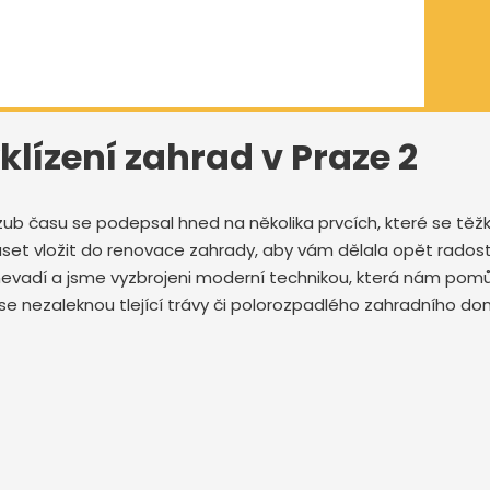
lízení zahrad v Praze 2
zub času se podepsal hned na několika prvcích, které se těžk
set vložit do renovace zahrady, aby vám dělala opět radost
e nevadí a jsme vyzbrojeni moderní technikou, která nám po
eří se nezaleknou tlející trávy či polorozpadlého zahradního d