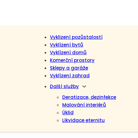
Vyklizení pozůstalostí
Vyklízení bytů
Vyklízení domů
Komerční prostory
Sklepy a garáže
Vyklízení zahrad
Další služby
Deratizace, dezinfekce
Malování interiérů
Úklid
Likvidace eternitu