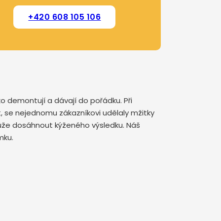
+420 608 105 106
o demontují a dávají do pořádku. Při
, se nejednomu zákazníkovi udělaly mžitky
může dosáhnout kýženého výsledku. Náš
omku.