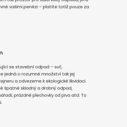
avně vašimi penězi – platíte totiž pouze za
m
jící se stavební odpad – suť,
se jedná o rozumné množství tak jej
jneru a odvezeme k ekologické likvidaci.
aké špatně skladný a drobný odpad,
ářadí, prázdné plechovky od piva atd. To
ů.