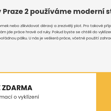
v Praze 2 používáme moderní s
domek nebo zlikvidovat děravý a zrezivělý plot. Pro takové p
 nám jde práce hravě od ruky. Pokud byste se chtěli do vyklíze
ořádnou pálku. U nás je veškerá práce, včetně použití zahra
E ZDARMA
mací o vyklízení