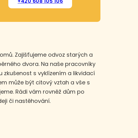
+420 608 105 106
domů. Zajišťujeme odvoz starých a
sběrného dvora. Na naše pracovníky
u zkušenost s vyklízením a likvidací
m může být citový vztah a vše s
ujeme. Rádi vám rovněž dům po
eji či nastěhování.