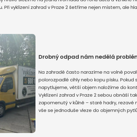
. Při vyklízení zahrad v Praze 2 šetříme nejen místem, ale hl
Odeslat zprávu
Drobný odpad nám nedělá problé
Na zahradě často narazíme na volně povalu
polorozpadlé cihly nebo kopu písku. Pokud 
napytlujeme, větší objem naložíme do konte
Vyklízení zahrad v Praze 2 sebou obnáší t
zapomenutý v kůlně – staré hadry, rezavé n
vše se jednoduše vleze do objemných pytl