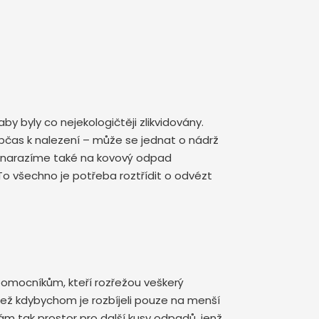
by byly co nejekologičtěji zlikvidovány.
bčas k nalezení – může se jednat o nádrž
to narazíme také na kovový odpad
To všechno je potřeba roztřídit o odvézt
pomocníkům, kteří rozřežou veškerý
ež kdybychom je rozbíjeli pouze na menší
ám tak prostor pro další kusy odpadů, jenž