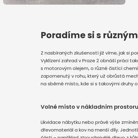
Poradíme si s různý
Z nasbíraných zkušeností již víme, jak si p
Vyklízení zahrad v Praze 2 obnáší práci 
s motorovým olejem, o různé čistící chemi
zapomenutý v rohu, který už obrůstá meche
na sběrné místo, kde si s takovými druhy 
Volné místo v nákladním prostor
Likvidace nábytku nebo právě výše zmíněn
dřevomateriál a kov na menší díly. Jedno
části – například ztrouchnivělé dřevo z k