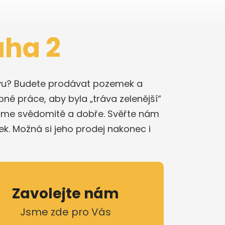
aha 2
stavu? Budete prodávat pozemek a
bné práce, aby byla „tráva zelenější“
láme svědomitě a dobře. Svěřte nám
k. Možná si jeho prodej nakonec i
Zavolejte nám
Jsme zde pro Vás