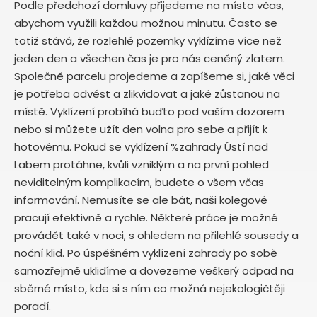
Podle předchozí domluvy přijedeme na místo včas,
abychom využili každou možnou minutu. Často se
totiž stává, že rozlehlé pozemky vyklízíme více než
jeden den a všechen čas je pro nás ceněný zlatem.
Společně parcelu projedeme a zapíšeme si, jaké věci
je potřeba odvést a zlikvidovat a jaké zůstanou na
místě. Vyklízení probíhá buďto pod vaším dozorem
nebo si můžete užít den volna pro sebe a přijít k
hotovému. Pokud se vyklízení %zahrady Ústí nad
Labem protáhne, kvůli vzniklým a na první pohled
neviditelným komplikacím, budete o všem včas
informování. Nemusíte se ale bát, naši kolegové
pracují efektivně a rychle. Některé práce je možné
provádět také v noci, s ohledem na přilehlé sousedy a
noční klid. Po úspěšném vyklízení zahrady po sobě
samozřejmě uklidíme a dovezeme veškerý odpad na
sběrné místo, kde si s ním co možná nejekologičtěji
poradí.