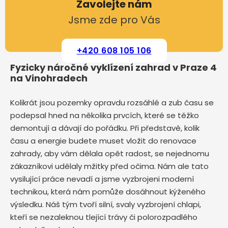
Zavolejte nám
Jsme zde pro Vás
+420 608 105 106
Fyzicky náročné vyklízení zahrad v Praze 4
na Vinohradech
Kolikrát jsou pozemky opravdu rozsáhlé a zub času se
podepsal hned na několika prvcích, které se těžko
demontují a dávají do pořádku. Při představě, kolik
času a energie budete muset vložit do renovace
zahrady, aby vám dělala opět radost, se nejednomu
zákazníkovi udělaly mžitky před očima. Nám ale tato
vysilující práce nevadí a jsme vyzbrojeni moderní
technikou, která nám pomůže dosáhnout kýženého
výsledku. Náš tým tvoří silní, svaly vyzbrojení chlapi,
kteří se nezaleknou tlející trávy či polorozpadlého