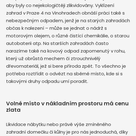
aby byly co nejekologičtěji zlikvidovány. Vyklízení
zahrad v Praze 4 na Vinohradech obnáší práci také s
nebezpečným odpadem, jenž je na starých zahradách
občas k nalezení – může se jednat o nádrž s
motorovým olejem, o různé čistící chemikálie, o starou
autobaterii atp. Na starších zahradách často
narazíme také na kovový odpad zapomenutý v rohu,
který už obrůstá mechem či ztrouchnivělý
dřevomateriál, jež si bere příroda zpět. To všechno je
potřeba roztřídit o odvézt na sběrné místo, kde si s
takovými druhy odpadu umí poradit.
Volné místo v nákladním prostoru má cenu
zlata
Likvidace nábytku nebo právě výše zmíněného
zahradní domečku či kůlny je pro nás jednoduchá, díky