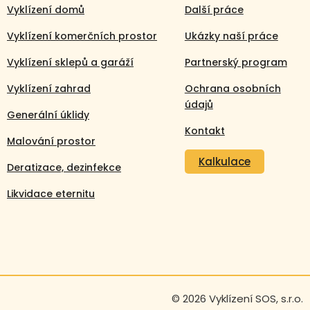
Vyklízení domů
Další práce
Vyklízení komerčních prostor
Ukázky naší práce
Vyklízení sklepů a garáží
Partnerský program
Vyklízení zahrad
Ochrana osobních
údajů
Generální úklidy
Kontakt
Malování prostor
Kalkulace
Deratizace, dezinfekce
Likvidace eternitu
Volejte nonstop
+420 608 105 106
© 2026 Vyklízení SOS, s.r.o.