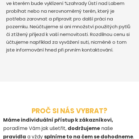
ve kterém bude vyklízení %zahrady Ústí nad Labem
probíhat nebo na nerovnoměrný terén, který je
potřeba zarovnat a připravit pro další práci na
pozemku. Neúčtujeme si ani množství použitých pytlů
či ztížený příjezd k vaší nemovitosti. Rozdílnou cenu si
účtujeme například za vyvážení suti, nicméně o tom
jste informování hned při prvním kontaktování.
PROČ SI NÁS VYBRAT?
Máme individuální přístup k zákazníkovi,
poradíme Vám jak ušetřit,
dodržujeme
naše
pravidla
a vždy
splníme to na čem se dohodneme
.