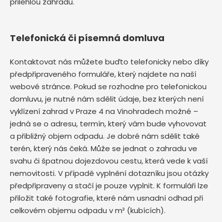
přilehlou zahradu.
Telefonická či písemná domluva
Kontaktovat nás můžete buďto telefonicky nebo díky
předpřipraveného formuláře, který najdete na naší
webové stránce. Pokud se rozhodne pro telefonickou
domluvu, je nutné nám sdělit údaje, bez kterých není
vyklízení zahrad v Praze 4 na Vinohradech možné –
jedná se o adresu, termín, který vám bude vyhovovat
a přibližný objem odpadu. Je dobré nám sdělit také
terén, který nás čeká. Může se jednat o zahradu ve
svahu či špatnou dojezdovou cestu, která vede k vaší
nemovitosti. V případě vyplnění dotazníku jsou otázky
předpřipraveny a stačí je pouze vyplnit. K formuláři lze
přiložit také fotografie, které nám usnadní odhad při
celkovém objemu odpadu v m³ (kubících).