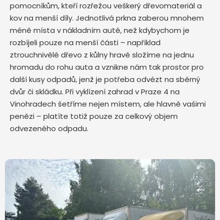
pomocníkům, kteří rozřežou veškerý dřevomateriál a
kov na menší díly. Jednotlivá prkna zaberou mnohem
méně místa v nákladním autě, než kdybychom je
rozbíjeli pouze na menší části – například
ztrouchnivělé dřevo z kůlny hravě složíme na jednu
hromadu do rohu auta a vznikne nám tak prostor pro
další kusy odpadů, jenž je potřeba odvézt na sběrný
dvůr či skládku. Při vyklízení zahrad v Praze 4 na
Vinohradech šetříme nejen místem, ale hlavně vašimi
penězi – platíte totiž pouze za celkový objem
odvezeného odpadu.