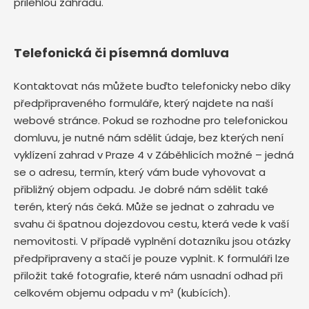
přilehlou zahradu.
Telefonická či písemná domluva
Kontaktovat nás můžete buďto telefonicky nebo díky
předpřipraveného formuláře, který najdete na naší
webové stránce. Pokud se rozhodne pro telefonickou
domluvu, je nutné nám sdělit údaje, bez kterých není
vyklízení zahrad v Praze 4 v Záběhlicích možné – jedná
se o adresu, termín, který vám bude vyhovovat a
přibližný objem odpadu. Je dobré nám sdělit také
terén, který nás čeká. Může se jednat o zahradu ve
svahu či špatnou dojezdovou cestu, která vede k vaší
nemovitosti. V případě vyplnění dotazníku jsou otázky
předpřipraveny a stačí je pouze vyplnit. K formuláři lze
přiložit také fotografie, které nám usnadní odhad při
celkovém objemu odpadu v m³ (kubících).