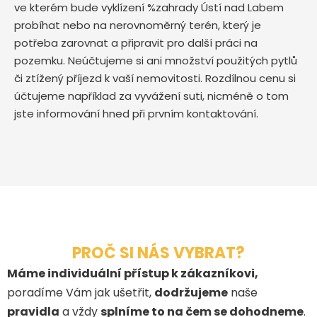
ve kterém bude vyklízení %zahrady Ústí nad Labem
probíhat nebo na nerovnoměrný terén, který je
potřeba zarovnat a připravit pro další práci na
pozemku. Neúčtujeme si ani množství použitých pytlů
či ztížený příjezd k vaší nemovitosti. Rozdílnou cenu si
účtujeme například za vyvážení suti, nicméně o tom
jste informování hned při prvním kontaktování.
PROČ SI NÁS VYBRAT?
Máme individuální přístup k zákazníkovi,
poradíme Vám jak ušetřit,
dodržujeme
naše
pravidla
a vždy
splníme to na čem se dohodneme
.