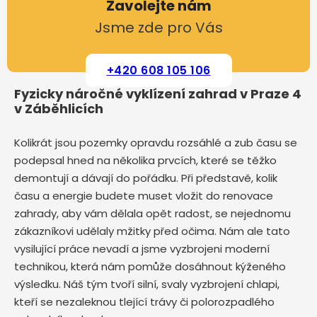
Zavolejte nám
Jsme zde pro Vás
+420 608 105 106
Fyzicky náročné vyklízení zahrad v Praze 4
v Záběhlicích
Kolikrát jsou pozemky opravdu rozsáhlé a zub času se
podepsal hned na několika prvcích, které se těžko
demontují a dávají do pořádku. Při představě, kolik
času a energie budete muset vložit do renovace
zahrady, aby vám dělala opět radost, se nejednomu
zákazníkovi udělaly mžitky před očima. Nám ale tato
vysilující práce nevadí a jsme vyzbrojeni moderní
technikou, která nám pomůže dosáhnout kýženého
výsledku. Náš tým tvoří silní, svaly vyzbrojení chlapi,
kteří se nezaleknou tlející trávy či polorozpadlého