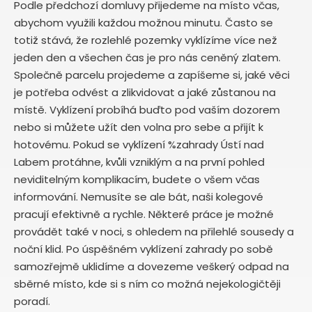
Podle předchozí domluvy přijedeme na místo včas,
abychom využili každou možnou minutu. Často se
totiž stává, že rozlehlé pozemky vyklízíme více než
jeden den a všechen čas je pro nás ceněný zlatem.
Společně parcelu projedeme a zapíšeme si, jaké věci
je potřeba odvést a zlikvidovat a jaké zůstanou na
místě. Vyklízení probíhá buďto pod vaším dozorem
nebo si můžete užít den volna pro sebe a přijít k
hotovému. Pokud se vyklízení %zahrady Ústí nad
Labem protáhne, kvůli vzniklým a na první pohled
neviditelným komplikacím, budete o všem včas
informování. Nemusíte se ale bát, naši kolegové
pracují efektivně a rychle. Některé práce je možné
provádět také v noci, s ohledem na přilehlé sousedy a
noční klid. Po úspěšném vyklízení zahrady po sobě
samozřejmě uklidíme a dovezeme veškerý odpad na
sběrné místo, kde si s ním co možná nejekologičtěji
poradí.