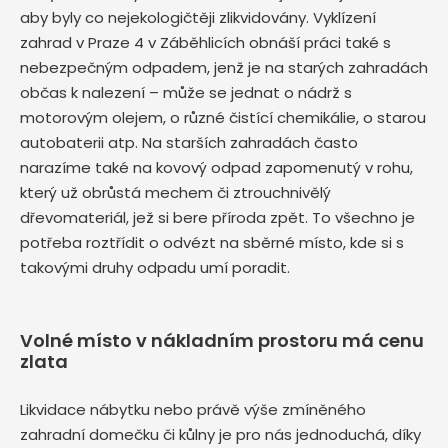
aby byly co nejekologičtěji zlikvidovány. Vyklízení
zahrad v Praze 4 v Záběhlicích obnáší práci také s
nebezpečným odpadem, jenž je na starých zahradách
občas k nalezení – může se jednat o nádrž s
motorovým olejem, o různé čistící chemikálie, o starou
autobaterii atp. Na starších zahradách často
narazíme také na kovový odpad zapomenutý v rohu,
který už obrůstá mechem či ztrouchnivělý
dřevomateriál, jež si bere příroda zpět. To všechno je
potřeba roztřídit o odvézt na sběrné místo, kde si s
takovými druhy odpadu umí poradit.
Volné místo v nákladním prostoru má cenu
zlata
Likvidace nábytku nebo právě výše zmíněného
zahradní domečku či kůlny je pro nás jednoduchá, díky