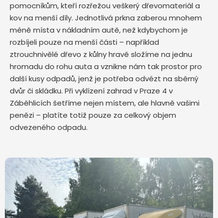
pomocníkům, kteří rozřežou veškerý dřevomateriál a
kov na menší díly. Jednotlivá prkna zaberou mnohem
méně místa v nákladním autě, než kdybychom je
rozbíjeli pouze na menší části – například
ztrouchnivělé dřevo z kůlny hravě složíme na jednu
hromadu do rohu auta a vznikne nám tak prostor pro
další kusy odpadů, jenž je potřeba odvézt na sběrný
dvůr či skládku. Při vyklízení zahrad v Praze 4 v
Záběhlicích šetříme nejen místem, ale hlavně vašimi
penězi – platíte totiž pouze za celkový objem
odvezeného odpadu.